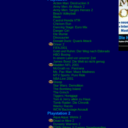
Action Man: Destruction X
Army Men: Air Attack 2
Army Men: Sarges Heroes 2
Beach Volleyball
Blade
Castrol Honda VTR
Chicken Run
Dancing Stage: Euro Mix
Danger Girl
Die Mumie
Dinosaurier
Donald Duck: Quack Attack
Driver 2
FIFA 2001
Gold und Ruhm: Der Weg nach Eldorado
HBO Boxing
In einem Land vor unserer Zeit
James Bond: Die Welt ist nicht genug
Madden NFL 2001
McGrath vs. Pastrana
Ms. Pac-Man: Maze Madness
MTV Sports: Pure Ride
NBA Live 2001
Sheep
Star Wars: Demolition
The Bombing Island
The Grinch
Tiggers Honigjagt
Tom & Jerry allein zu Haus
Tomb Raider: Die Chronik
Wacky Races
WCW Backstage Assault
Playstation 2
Aqua Aqua: Wetrix 2
Dead or Alive 2
Dynasty Warriors 2
ESPN Winter X Games Snowboarding