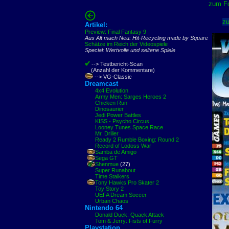
zum Fo
zu
Artikel:
Preview: Final Fantasy 9
Aus Alt mach Neu: Hit-Recycling made by Square
Schätze im Reich der Videospiele
Special: Wertvolle und seltene Spiele
--> Testbericht-Scan
(Anzahl der Kommentare)
--> VG-Classic
Dreamcast
4x4 Evolution
Army Men: Sarges Heroes 2
Chicken Run
Dinosaurier
Jedi Power Battles
KISS - Psycho Circus
Looney Tunes Space Race
Mr. Driller
Ready 2 Rumble Boxing: Round 2
Record of Lodoss War
Samba de Amigo
Sega GT
Shenmue
(27)
Super Runabout
Time Stalkers
Tony Hawks Pro Skater 2
Toy Story 2
UEFA Dream Soccer
Urban Chaos
Nintendo 64
Donald Duck: Quack Attack
Tom & Jerry: Fists of Furry
Playstation