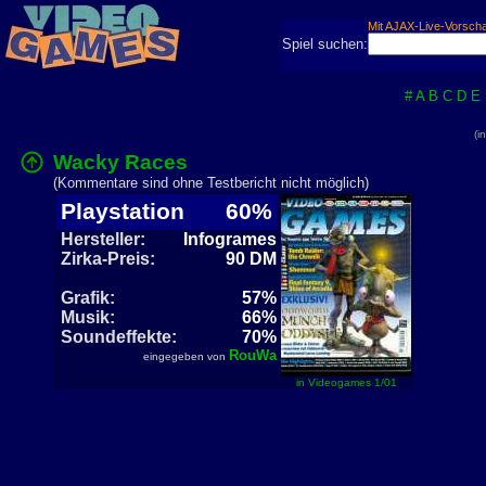
Mit AJAX-Live-Vorsch
Spiel suchen:
#
A
B
C
D
E
(i
Wacky Races
(Kommentare sind ohne Testbericht nicht möglich)
Playstation
60%
Hersteller:
Infogrames
Zirka-Preis:
90 DM
Grafik:
57%
Musik:
66%
Soundeffekte:
70%
RouWa
eingegeben von
in Videogames 1/01