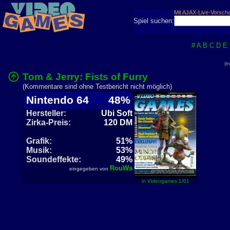
Mit AJAX-Live-Vorsch
Spiel suchen:
#
A
B
C
D
E
(i
Tom & Jerry: Fists of Furry
(Kommentare sind ohne Testbericht nicht möglich)
Nintendo 64
48%
Hersteller:
Ubi Soft
Zirka-Preis:
120 DM
Grafik:
51%
Musik:
53%
Soundeffekte:
49%
RouWa
eingegeben von
in Videogames 1/01