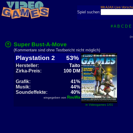
Mit AJAX-Live-Vorsch
Spiel suchen:
#
A
B
C
D
E
(i
Super Bust-A-Move
(Kommentare sind ohne Testbericht nicht möglich)
Playstation 2
53%
Hersteller:
Taito
Zirka-Preis:
100 DM
Grafik:
41%
Musik:
44%
Soundeffekte:
40%
RouWa
eingegeben von
in Videogames 1/01