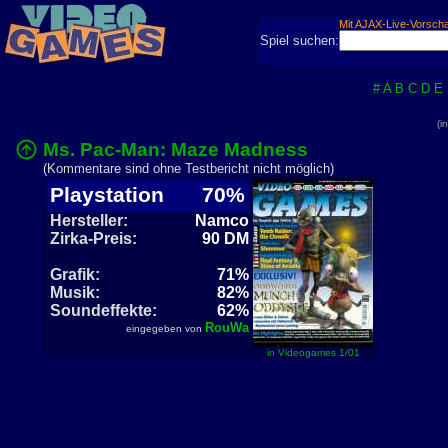
Mit AJAX-Live-Vorsch
Spiel suchen:
#
A
B
C
D
E
(i
Ms. Pac-Man: Maze Madness
(Kommentare sind ohne Testbericht nicht möglich)
Playstation
70%
Hersteller:
Namco
Zirka-Preis:
90 DM
Grafik:
71%
Musik:
82%
Soundeffekte:
62%
RouWa
eingegeben von
in Videogames 1/01