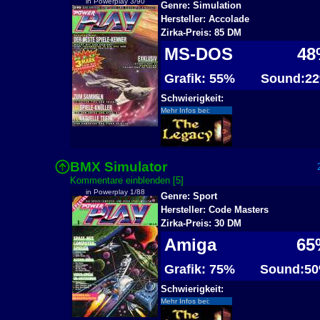
in Powerplay 3/90
Genre: Simulation
Hersteller: Accolade
Zirka-Preis: 85 DM
MS-DOS
48
Grafik: 55%
Sound:2
Schwierigkeit:
Mehr Infos bei:
BMX Simulator
2
Kommentare einblenden [5]
in Powerplay 1/88
Genre: Sport
Hersteller: Code Masters
Zirka-Preis: 30 DM
Amiga
65
Grafik: 75%
Sound:5
Schwierigkeit:
Mehr Infos bei: