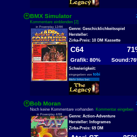
BMX Simulator
2
Kommentare einblenden [2]
in Powerplay 12/86
Genre: Geschicklichkeitsspiel
Hersteller:
Zirka-Preis: 10 DM Kassette
C64
71
Grafik: 80%
Sound:7
Schwierigkeit:
tobi
eingegeben von
Mehr Infos bei:
Bob Moran
2
Noch keine Kommentare vorhanden
Kommentar eingeben
in Powerplay 4/88
Genre: Action-Adventure
Hersteller: Infogrames
Zirka-Preis: 69 DM