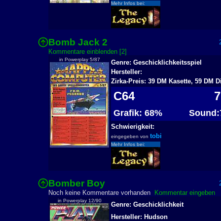
Mehr Infos bei:
Bomb Jack 2
2
Kommentare einblenden [2]
in Powerplay 5/87
Genre: Geschicklichkeitsspiel
Hersteller:
Zirka-Preis: 39 DM Kasette, 59 DM D
C64
7
Grafik: 68%
Sound:
Schwierigkeit:
tobi
eingegeben von
Mehr Infos bei:
Bomber Boy
2
Noch keine Kommentare vorhanden
Kommentar eingeben
in Powerplay 12/90
Genre: Geschicklichkeit
Hersteller: Hudson