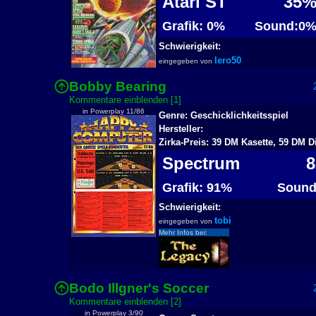
Atari ST
35
Grafik: 0%
Sound:0
Schwierigkeit:
lero50
eingegeben von
Bobby Bearing
2
Kommentare einblenden [1]
in Powerplay 11/86
Genre: Geschicklichkeitsspiel
Hersteller:
Zirka-Preis: 39 DM Kasette, 59 DM D
Spectrum
8
Grafik: 91%
Sound
Schwierigkeit:
tobi
eingegeben von
Mehr Infos bei:
Bodo Illgner's Soccer
2
Kommentare einblenden [2]
in Powerplay 3/90