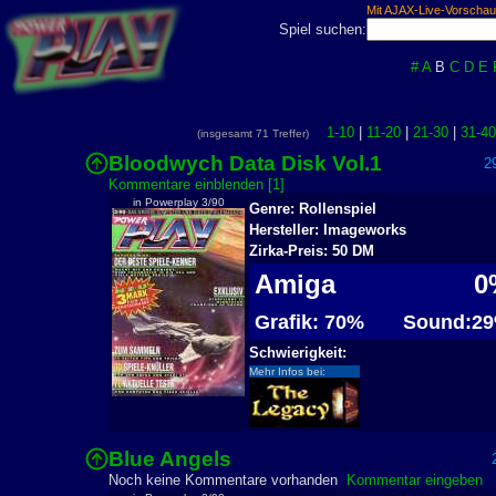
Mit AJAX-Live-Vorschau
Spiel suchen:
#
A
B
C
D
E
1-10
|
11-20
|
21-30
|
31-40
(insgesamt 71 Treffer)
Bloodwych Data Disk Vol.1
29
Kommentare einblenden [1]
in Powerplay 3/90
Genre: Rollenspiel
Hersteller: Imageworks
Zirka-Preis: 50 DM
Amiga
0
Grafik: 70%
Sound:2
Schwierigkeit:
Mehr Infos bei:
Blue Angels
2
Noch keine Kommentare vorhanden
Kommentar eingeben