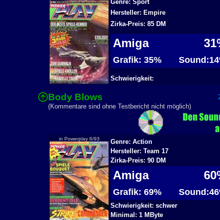
Genre: Sport
Hersteller: Empire
Zirka-Preis: 85 DM
Amiga
31
Grafik: 35%
Sound:1
Schwierigkeit:
Body Blows
2
(Kommentare sind ohne Testbericht nicht möglich)
in Powerplay 6/93
Genre: Action
Hersteller: Team 17
Zirka-Preis: 90 DM
Amiga
60
Grafik: 69%
Sound:4
Schwierigkeit: schwer
Minimal: 1 MByte