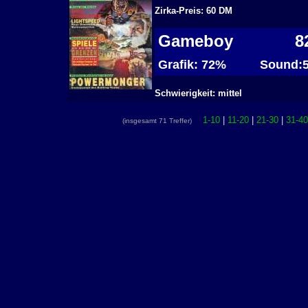
Zirka-Preis: 60 DM
Gameboy
8
Grafik: 72%
Sound:
Schwierigkeit: mittel
1-10
|
11-20
|
21-30
|
31-40
(insgesamt 71 Treffer)