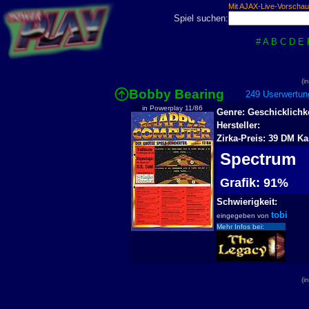
Mit AJAX-Live-Vorschau
Spiel suchen:
#
A
B
C
D
E
(i
Bobby Bearing
249 Userwertung
in Powerplay 11/86
Genre: Geschicklichke
Hersteller:
Zirka-Preis: 39 DM Ka
Spectrum
Grafik: 91%
Schwierigkeit:
tobi
eingegeben von
Mehr Infos bei:
(i