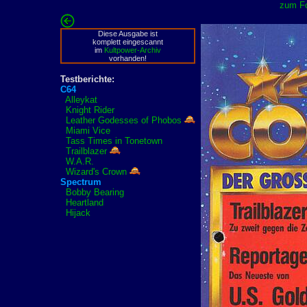
zum Fo
Diese Ausgabe ist
komplett eingescannt
im
Kultpower-Archiv
vorhanden!
Testberichte:
C64
Alleykat
Knight Rider
Leather Godesses of Phobos
Miami Vice
Tass Times in Tonetown
Trailblazer
W.A.R.
Wizard's Crown
Spectrum
Bobby Bearing
Heartland
Hijack