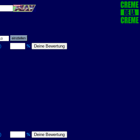
itt)
%
itt)
%