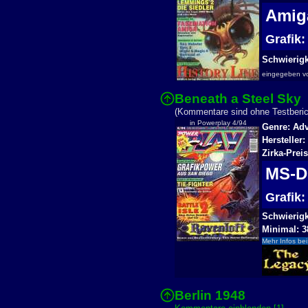
Ami
Grafik
Schwierigke
eingegeben 
Beneath a Steel Sky
(Kommentare sind ohne Testberich
in Powerplay 4/94
Genre: Ad
Hersteller
Zirka-Prei
MS-
Grafik
Schwierigke
Minimal: 3
Mehr Infos bei
Berlin 1948