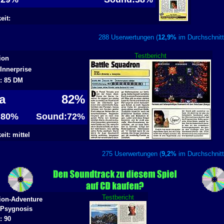
eit:
288 Userwertungen (
12,9%
im Durchschn
Testbericht
ion
 Innerprise
s: 85 DM
ga
82%
: 80%
Sound:72%
it: mittel
275 Userwertungen (
9,2%
im Durchschn
Testbericht
ion-Adventure
: Psygnosis
: 90