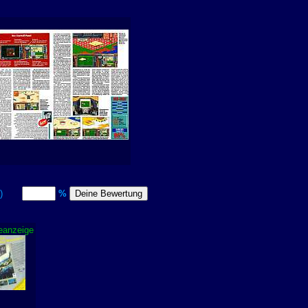
itt)
%
eanzeige