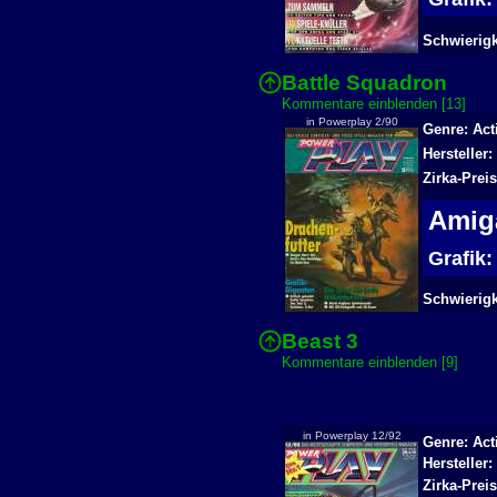
Schwierigk
Battle Squadron
Kommentare einblenden [13]
in Powerplay 2/90
Genre: Act
Hersteller:
Zirka-Prei
Ami
Grafik
Schwierigke
Beast 3
Kommentare einblenden [9]
in Powerplay 12/92
Genre: Act
Hersteller
Zirka-Preis