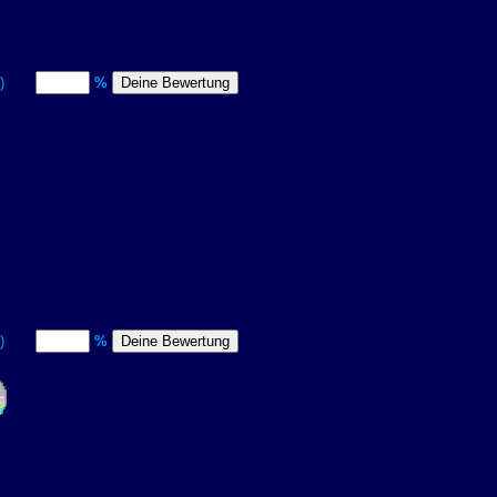
itt)
%
itt)
%