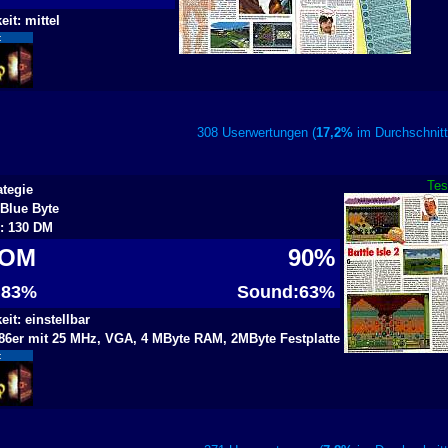
it: mittel
:
308 Userwertungen (
17,2%
im Durchschn
Tes
ategie
 Blue Byte
s: 130 DM
ROM
90%
: 83%
Sound:63%
it: einstellbar
86er mit 25 MHz, VGA, 4 MByte RAM, 2MByte Festplatte
: