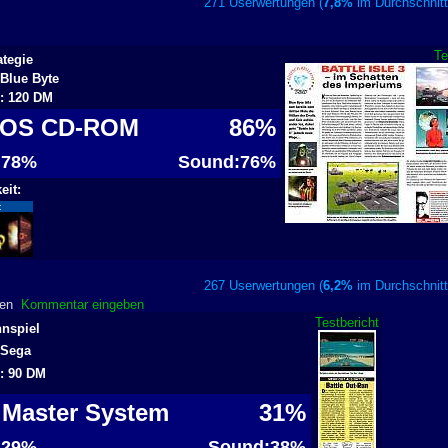
271 Userwertungen (
7,8%
im Durchschn
Te
ategie
 Blue Byte
s: 120 DM
DOS CD-ROM
86%
: 78%
Sound:76%
eit:
:
267 Userwertungen (
6,2%
im Durchschn
nden
Kommentar eingeben
Testbericht
nspiel
: Sega
s: 90 DM
 Master System
31%
: 29%
Sound:38%