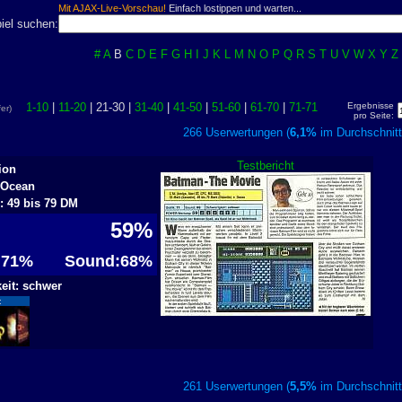
Mit AJAX-Live-Vorschau!
Einfach lostippen und warten...
iel suchen:
#
A
B
C
D
E
F
G
H
I
J
K
L
M
N
O
P
Q
R
S
T
U
V
W
X
Y
Z
1-10
|
11-20
| 21-30 |
31-40
|
41-50
|
51-60
|
61-70
|
71-71
Ergebnisse
ffer)
pro Seite:
266 Userwertungen (
6,1%
im Durchschn
Testbericht
ion
: Ocean
s: 49 bis 79 DM
59%
: 71%
Sound:68%
eit: schwer
:
261 Userwertungen (
5,5%
im Durchschn