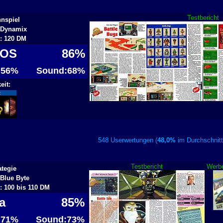
Testbericht
nspiel
: Dynamix
s: 120 DM
DOS
86%
: 56%
Sound:68%
eit:
:
548 Userwertungen (
48,0%
im Durchschn
Testbericht
Werb
ategie
 Blue Byte
s: 100 bis 110 DM
ga
85%
: 71%
Sound:73%