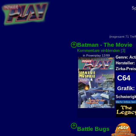
Sp
(insgesamt 71 Tre
Batman - The Movie
Kommentare einblenden [3]
in Powerplay 12/89
Genre: Act
Hersteller
Zirka-Prei
C64
Grafik
Schwierigk
Mehr Infos bei
Battle Bugs