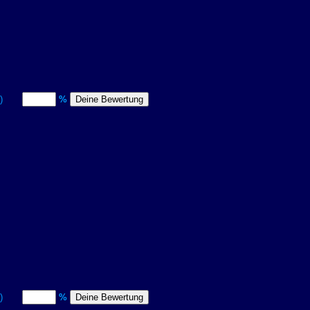
itt)
%
itt)
%