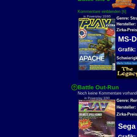
Kommentare einblenden [6]
in Powerplay 10/95
Genre: Str
Hersteller:
Zirka-Prei
MS-
Grafik
Schwierigk
Mehr Infos bei
Battle Out-Run
Noch keine Kommentare vorha
in Powerplay 3/90
Genre: Ren
Hersteller
Zirka-Prei
Sega
Grafik