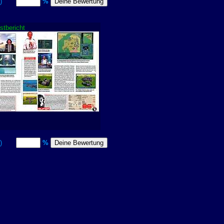
itt)
%
stbericht
itt)
%