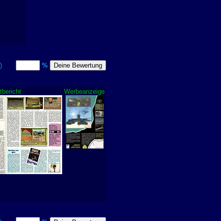
itt)
%
tbericht
Werbeanzeige