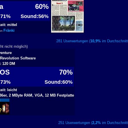
ga
60%
: 71%
Sound:56%
it: mittel
Fränki
von
281 Userwertungen (
10,9%
im Durchschn
t nicht möglich)
venture
: Revolution Software
s: 120 DM
DOS
70%
: 73%
Sound:60%
it: leicht
86er, 2 MByte RAM, VGA, 12 MB Festplatte
:
251 Userwertungen (
2,2%
im Durchschn