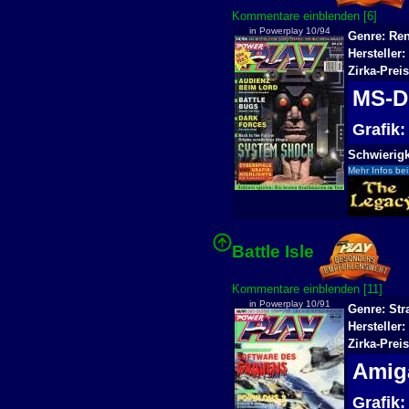
Kommentare einblenden [6]
in Powerplay 10/94
Genre: Ren
Hersteller
Zirka-Prei
MS-
Grafik
Schwierigk
Mehr Infos bei
Battle Isle
Kommentare einblenden [11]
in Powerplay 10/91
Genre: Str
Hersteller:
Zirka-Prei
Ami
Grafik