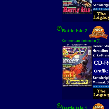
Schwierigke
Mehr Infos bei
Battle Isle 2
Kommentare einblenden [1]
in Powerplay 4/94
Genre: Str
Hersteller:
Zirka-Prei
CD-
Grafik
Schwierigke
Minimal: 3
Mehr Infos bei
Battle Isle 3