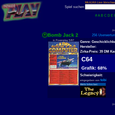
Mit AJAX-Live-Vorschau
Spiel suchen:
#
A
B
C
D
E
(i
Bomb Jack 2
256 Userwertun
in Powerplay 5/87
Genre: Geschicklichke
Hersteller:
Zirka-Preis: 39 DM Ka
C64
Grafik: 68%
Schwierigkeit:
tobi
eingegeben von
Mehr Infos bei:
(i