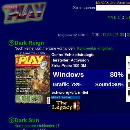
Mit AJAX-Live-Vorschau
Spiel suchen:
#
A
B
C
D
E
1-10 |
11-20
|
21-30
|
3
(insgesamt 62 Treffer)
Dark Reign
Noch keine Kommentare vorhanden
Kommentar eingeben
in Powerplay 11/97
Genre: Echtzeitstrategie
Hersteller: Activision
Zirka-Preis: 100 DM
Windows
80%
Grafik: 78%
Sound:80%
Schwierigkeit: mittel
Mehr Infos bei:
Dark Sun
Kommentare einblenden [1]