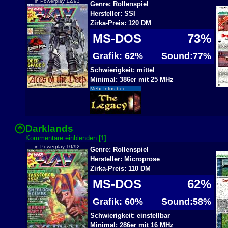
in Powerplay 12/93
Genre: Rollenspiel
Hersteller: SSI
Zirka-Preis: 120 DM
MS-DOS
73%
Grafik: 62%
Sound:77%
Schwierigkeit: mittel
Minimal: 386er mit 25 MHz
Mehr Infos bei:
Darklands
Kommentare einblenden [1]
in Powerplay 10/92
Genre: Rollenspiel
Hersteller: Microprose
Zirka-Preis: 110 DM
MS-DOS
62%
Grafik: 60%
Sound:58%
Schwierigkeit: einstellbar
Minimal: 286er mit 16 MHz