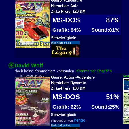
Genre: Adventure
Hersteller: Attic
Zirka-Preis: 120 DM
MS-DOS
87%
Grafik: 84%
Sound:81%
Schwierigkeit:
Mehr Infos bei:
David Wolf
Noch keine Kommentare vorhanden
Kommentar eingeben
in Powerplay 3/90
Test
Genre: Action-Adventure
Hersteller: Dynamix
Zirka-Preis: 100 DM
MS-DOS
51%
Grafik: 62%
Sound:25%
Schwierigkeit:
Pengo
eingegeben von
Mehr Infos bei: