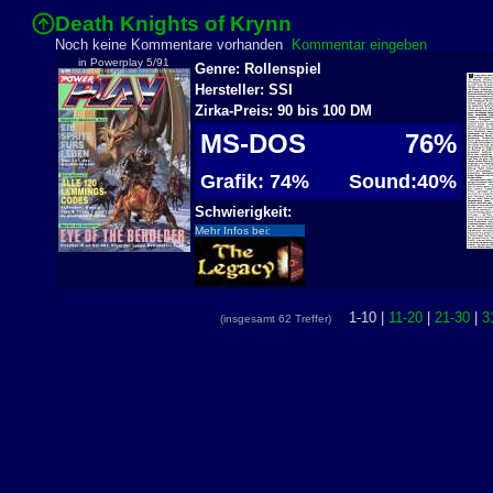
Death Knights of Krynn
Noch keine Kommentare vorhanden
Kommentar eingeben
in Powerplay 5/91
Genre: Rollenspiel
Hersteller: SSI
Zirka-Preis: 90 bis 100 DM
MS-DOS
76%
Grafik: 74%
Sound:40%
Schwierigkeit:
Mehr Infos bei:
1-10 |
11-20
|
21-30
|
3
(insgesamt 62 Treffer)