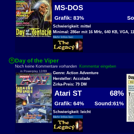
MS-DOS
Grafik: 83%
Sou
Schwierigkeit: mittel
Minimal: 286er mit 16 MHz, 640 KB, VGA, 
Mehr Infos bei:
Day of the Viper
Noch keine Kommentare vorhanden
Kommentar eingeben
in Powerplay 12/89
Genre: Action Adventure
Hersteller: Accolade
Zirka-Preis: 79 DM
Atari ST
68%
Grafik: 64%
Sound:61%
Schwierigkeit: leicht
Mehr Infos bei: