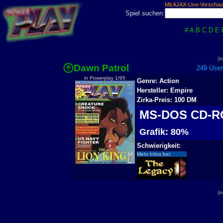
Mit AJAX-Live-Vorschau
Spiel suchen:
#
A
B
C
D
E
(i
Dawn Patrol
249 Userw
in Powerplay 1/95
Genre: Action
Hersteller: Empire
Zirka-Preis: 100 DM
MS-DOS CD-
Grafik: 80%
Schwierigkeit:
Mehr Infos bei:
(i