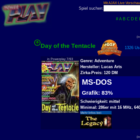
Mit AJAX-Live-Vorschau
Spiel suchen:
#
A
B
C
D
E
(i
Day of the Tentacle
1326 Use
in Powerplay 7/93
Genre: Adventure
Hersteller: Lucas Arts
Zirka-Preis: 120 DM
MS-DOS
Grafik: 83%
Schwierigkeit: mittel
Minimal: 286er mit 16 MHz, 6
Mehr Infos bei:
(i