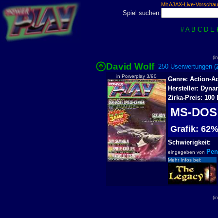
Mit AJAX-Live-Vorschau
Spiel suchen:
#
A
B
C
D
E
(i
David Wolf
250 Userwertungen (
in Powerplay 3/90
Genre: Action-A
Hersteller: Dyna
Zirka-Preis: 100
MS-DO
Grafik: 6
Schwierigkeit:
Pen
eingegeben von
Mehr Infos bei:
(i