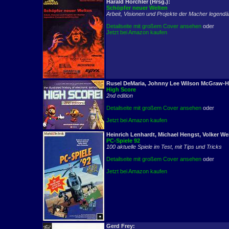
Harald Horchler (Hrsg.):
Schöpfer neuer Welten
Arbeit, Visionen und Projekte der Macher legendä
Detailseite mit großem Cover ansehen
oder
Jetzt bei Amazon kaufen
Rusel DeMaria, Johnny Lee Wilson McGraw-Hi
High Score
2nd edition
Detailseite mit großem Cover ansehen
oder
Jetzt bei Amazon kaufen
Heinrich Lenhardt, Michael Hengst, Volker Wei
PC-Spiele 92
100 aktuelle Spiele im Test, mit Tips und Tricks
Detailseite mit großem Cover ansehen
oder
Jetzt bei Amazon kaufen
Gerd Frey: