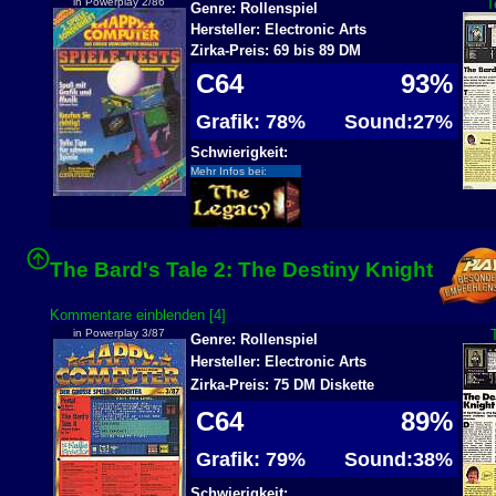
in Powerplay 2/86
T
Genre: Rollenspiel
Hersteller: Electronic Arts
Zirka-Preis: 69 bis 89 DM
C64
93%
Grafik: 78%
Sound:27%
Schwierigkeit:
Mehr Infos bei:
The Bard's Tale 2: The Destiny Knight
Kommentare einblenden [4]
in Powerplay 3/87
Genre: Rollenspiel
Hersteller: Electronic Arts
Zirka-Preis: 75 DM Diskette
C64
89%
Grafik: 79%
Sound:38%
Schwierigkeit: