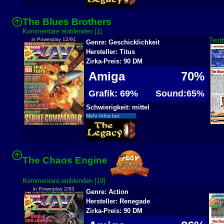
The Blues Brothers
Kommentare einblenden [1]
in Powerplay 12/91
Testb
Genre: Geschicklichkeit
Hersteller: Titus
Zirka-Preis: 90 DM
Amiga
70%
Grafik: 69%
Sound:65%
Schwierigkeit: mittel
Mehr Infos bei:
The Chaos Engine
Kommentare einblenden [19]
in Powerplay 2/93
Genre: Action
Hersteller: Renegade
Zirka-Preis: 90 DM