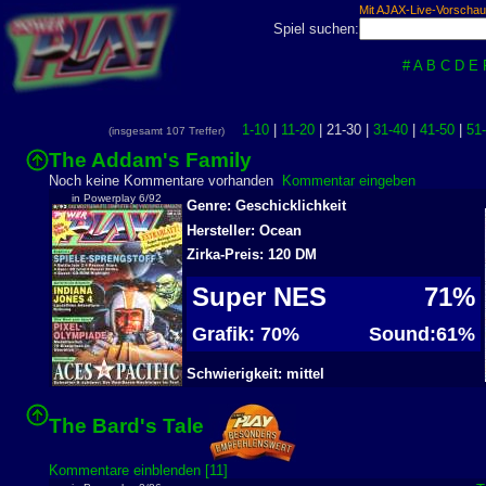
Mit AJAX-Live-Vorschau
Spiel suchen:
#
A
B
C
D
E
1-10
|
11-20
| 21-30 |
31-40
|
41-50
|
51
(insgesamt 107 Treffer)
The Addam's Family
Noch keine Kommentare vorhanden
Kommentar eingeben
in Powerplay 6/92
Genre: Geschicklichkeit
Hersteller: Ocean
Zirka-Preis: 120 DM
Super NES
71%
Grafik: 70%
Sound:61%
Schwierigkeit: mittel
The Bard's Tale
Kommentare einblenden [11]