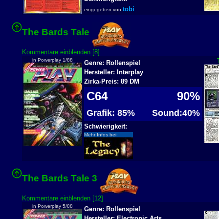
tobi
eingegeben von
The Bards Tale
Kommentare einblenden [8]
in Powerplay 1/88
Genre: Rollenspiel
Hersteller: Interplay
Zirka-Preis: 89 DM
C64
90%
Grafik: 85%
Sound:40%
Schwierigkeit:
Mehr Infos bei:
The Bards Tale 3
Kommentare einblenden [12]
in Powerplay 5/88
Genre: Rollenspiel
Hersteller: Electronic Arts