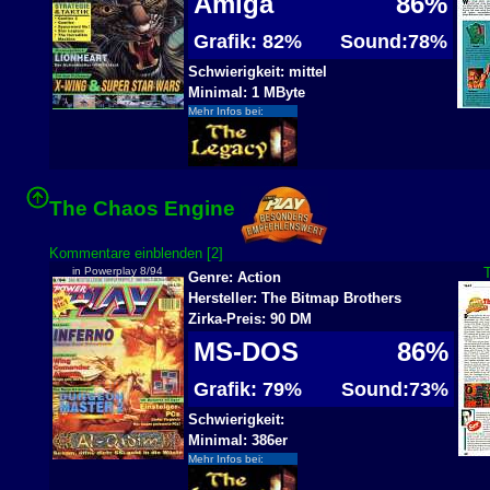
Amiga
86%
Grafik: 82%
Sound:78%
Schwierigkeit: mittel
Minimal: 1 MByte
Mehr Infos bei:
The Chaos Engine
Kommentare einblenden [2]
in Powerplay 8/94
T
Genre: Action
Hersteller: The Bitmap Brothers
Zirka-Preis: 90 DM
MS-DOS
86%
Grafik: 79%
Sound:73%
Schwierigkeit:
Minimal: 386er
Mehr Infos bei: