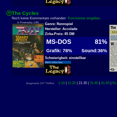
The Cycles
Noch keine Kommentare vorhanden
Kommentar eingeben
in Powerplay 1/90
Genre: Rennspiel
Hersteller: Accolade
Zirka-Preis: 85 DM
MS-DOS
81%
Grafik: 78%
Sound:36%
Schwierigkeit: einstellbar
Mehr Infos bei:
1-10
|
11-20
| 21-30 |
31-40
|
41-50
|
51
(insgesamt 107 Treffer)