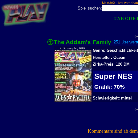
Mit AJAX-Live-Vorschau
Spiel suchen:
#
A
B
C
D
E
(i
The Addam's Family
251 Userwertu
in Powerplay 6/92
Genre: Geschicklichkeit
Hersteller: Ocean
Zirka-Preis: 120 DM
Super NES
Grafik: 70%
Schwierigkeit: mittel
(i
Kommentare sind ab dem 7