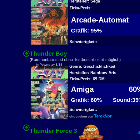
Hersteller: Sega
Zirka-Preis:
Arcade-Automat
Grafik: 95%
Schwierigkeit:
Thunder Boy
2
(Kommentare sind ohne Testbericht nicht möglich)
in Powerplay 3/88
Genre: Geschicklichkeit
Hersteller: Rainbow Arts
Zirka-Preis: 69 DM
Amiga
60
Grafik: 60%
Sound:35
Schwierigkeit:
TerokNor
eingegeben von
Thunder Force 3
47