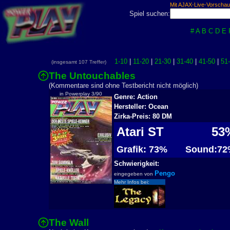
Mit AJAX-Live-Vorschau
Spiel suchen:
#
A
B
C
D
E
1-10
|
11-20
|
21-30
|
31-40
|
41-50
|
51
(insgesamt 107 Treffer)
The Untouchables
2
(Kommentare sind ohne Testbericht nicht möglich)
in Powerplay 3/90
Genre: Action
Hersteller: Ocean
Zirka-Preis: 80 DM
Atari ST
53
Grafik: 73%
Sound:72
Schwierigkeit:
Pengo
eingegeben von
Mehr Infos bei:
The Wall
2