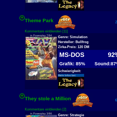
Theme Park
28
Kommentare einblenden [11]
in Powerplay 7/94
Genre: Simulation
Hersteller: Bullfrog
Zirka-Preis: 120 DM
MS-DOS
92
Grafik: 85%
Sound:87
Schwierigkeit:
Mehr Infos bei:
They stole a Million
62
Kommentare einblenden [2]
in Powerplay 3/86
Genre: Strategie