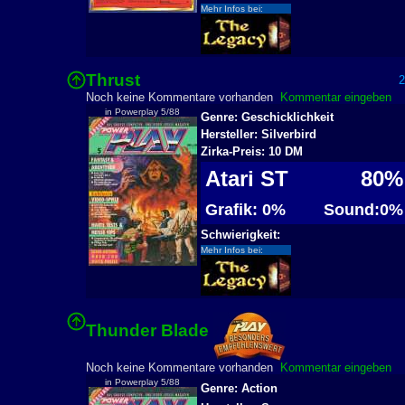
Mehr Infos bei:
Thrust
28
Noch keine Kommentare vorhanden
Kommentar eingeben
in Powerplay 5/88
Genre: Geschicklichkeit
Hersteller: Silverbird
Zirka-Preis: 10 DM
Atari ST
80%
Grafik: 0%
Sound:0%
Schwierigkeit:
Mehr Infos bei:
Thunder Blade
2
Noch keine Kommentare vorhanden
Kommentar eingeben
in Powerplay 5/88
Genre: Action