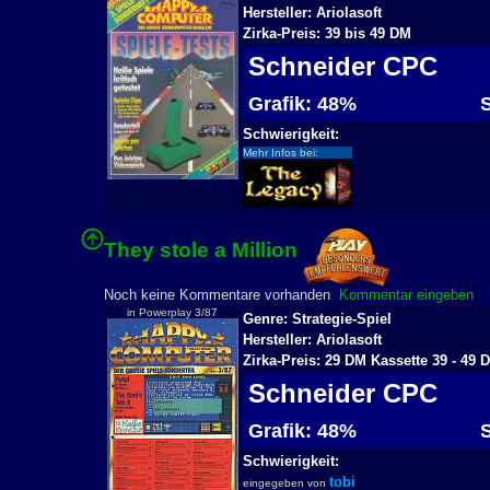
Hersteller: Ariolasoft
Zirka-Preis: 39 bis 49 DM
Schneider CPC
Grafik: 48%
S
Schwierigkeit:
Mehr Infos bei:
They stole a Million
2
Noch keine Kommentare vorhanden
Kommentar eingeben
in Powerplay 3/87
Genre: Strategie-Spiel
Hersteller: Ariolasoft
Zirka-Preis: 29 DM Kassette 39 - 49 
Schneider CPC
Grafik: 48%
S
Schwierigkeit:
tobi
eingegeben von