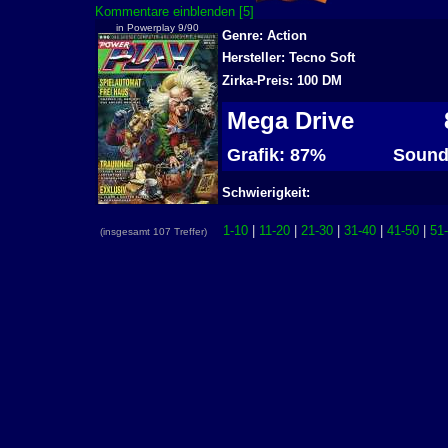
Kommentare einblenden [5]
in Powerplay 9/90
Genre: Action
Hersteller: Tecno Soft
Zirka-Preis: 100 DM
Mega Drive
8
Grafik: 87%
Sound
Schwierigkeit:
1-10
|
11-20
|
21-30
|
31-40
|
41-50
|
51
(insgesamt 107 Treffer)