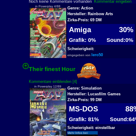
Noch keine Kommentare vorhanden
Kommentar eingeben
in Powerplay 4/88
Genre: Action
Hersteller: Rainbow Arts
Zirka-Preis: 69 DM
Amiga
30%
Grafik: 0%
Sound:0%
Schwierigkeit:
lero50
eingegeben von
Their finest Hour
2
Kommentare einblenden [4]
in Powerplay 12/89
Genre: Simulation
Hersteller: Lucasfilm Games
Zirka-Preis: 99 DM
MS-DOS
88
Grafik: 81%
Sound:64
Schwierigkeit: einstellbar
Mehr Infos bei: