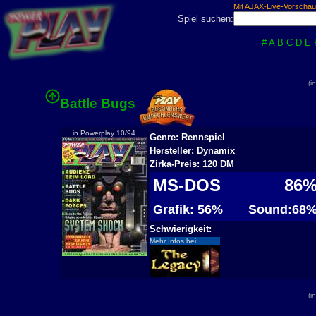
Mit AJAX-Live-Vorschau
Spiel suchen:
#
A
B
C
D
E
(i
Battle Bugs
in Powerplay 10/94
Genre: Rennspiel
Hersteller: Dynamix
Zirka-Preis: 120 DM
MS-DOS
86
Grafik: 56%
Sound:68
Schwierigkeit:
Mehr Infos bei:
(i