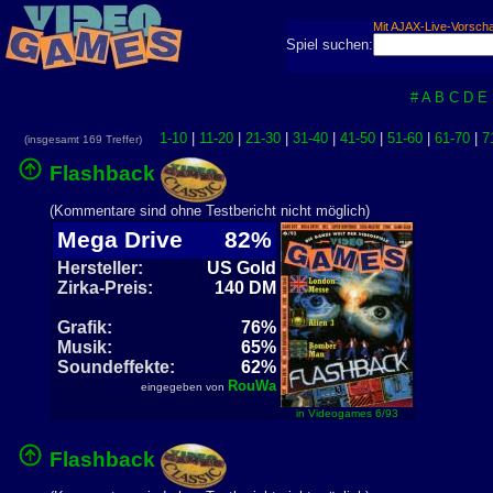
Mit AJAX-Live-Vorsch
Spiel suchen:
#
A
B
C
D
E
1-10
|
11-20
|
21-30
|
31-40
|
41-50
|
51-60
|
61-70
|
7
(insgesamt 169 Treffer)
Flashback
(Kommentare sind ohne Testbericht nicht möglich)
Mega Drive
82%
Hersteller:
US Gold
Zirka-Preis:
140 DM
Grafik:
76%
Musik:
65%
Soundeffekte:
62%
RouWa
eingegeben von
in Videogames 6/93
Flashback