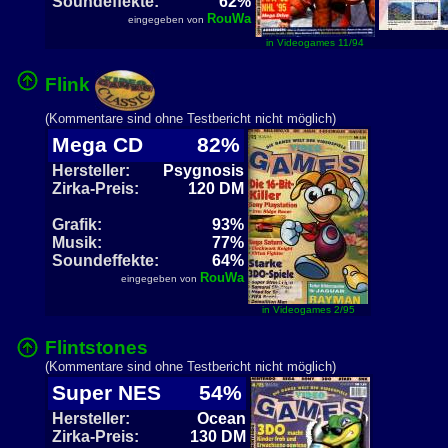
Soundeffekte:
62%
RouWa
eingegeben von
in Videogames 11/94
Flink
(Kommentare sind ohne Testbericht nicht möglich)
Mega CD
82%
Hersteller:
Psygnosis
Zirka-Preis:
120 DM
Grafik:
93%
Musik:
77%
Soundeffekte:
64%
RouWa
eingegeben von
in Videogames 2/95
Flintstones
(Kommentare sind ohne Testbericht nicht möglich)
Super NES
54%
Hersteller:
Ocean
Zirka-Preis:
130 DM