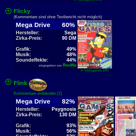
Flicky
(Kommentare sind ohne Testbericht nicht möglich)
Mega Drive
60%
Hersteller:
Sega
Zirka-Preis:
90 DM
Grafik:
49%
Musik:
48%
Soundeffekte:
44%
RouWa
eingegeben von
in Videogames 3/91
Flink
Kommentare einblenden [1]
Mega Drive
82%
Hersteller:
Psygnosis
Zirka-Preis:
130 DM
Grafik:
93%
Musik:
56%