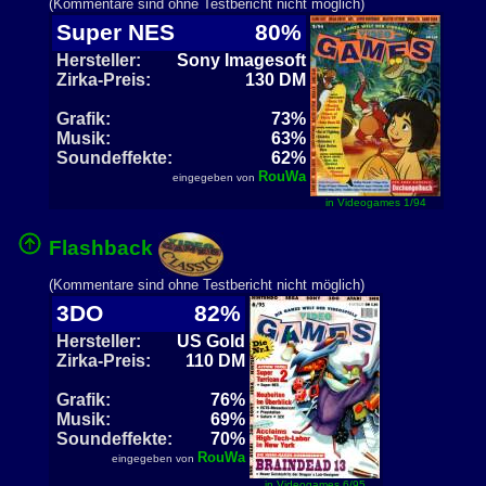
(Kommentare sind ohne Testbericht nicht möglich)
Super NES
80%
Hersteller:
Sony Imagesoft
Zirka-Preis:
130 DM
Grafik:
73%
Musik:
63%
Soundeffekte:
62%
RouWa
eingegeben von
in Videogames 1/94
Flashback
(Kommentare sind ohne Testbericht nicht möglich)
3DO
82%
Hersteller:
US Gold
Zirka-Preis:
110 DM
Grafik:
76%
Musik:
69%
Soundeffekte:
70%
RouWa
eingegeben von
in Videogames 6/95