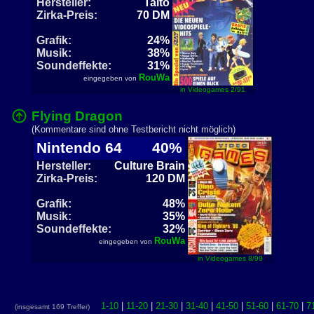
Hersteller:
Taito
Zirka-Preis:
70 DM
Grafik:
24%
Musik:
38%
Soundeffekte:
31%
RouWa
eingegeben von
in Videogames 2/91
Flying Dragon
(Kommentare sind ohne Testbericht nicht möglich)
Nintendo 64
40%
Hersteller:
Culture Brain
Zirka-Preis:
120 DM
Grafik:
48%
Musik:
35%
Soundeffekte:
32%
RouWa
eingegeben von
in Videogames 8/99
1-10
|
11-20
|
21-30
|
31-40
|
41-50
|
51-60
|
61-70
|
7
(insgesamt 169 Treffer)