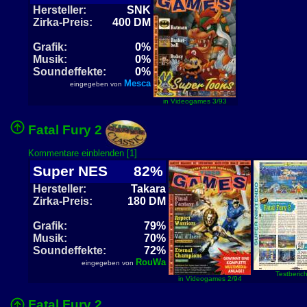
Hersteller:
SNK
Zirka-Preis:
400 DM
Grafik:
0%
Musik:
0%
Soundeffekte:
0%
Mesca
eingegeben von
in Videogames 3/93
Fatal Fury 2
Kommentare einblenden [1]
Super NES
82%
Hersteller:
Takara
Zirka-Preis:
180 DM
Grafik:
79%
Musik:
70%
Soundeffekte:
72%
RouWa
eingegeben von
Testberich
in Videogames 2/94
Fatal Fury 2