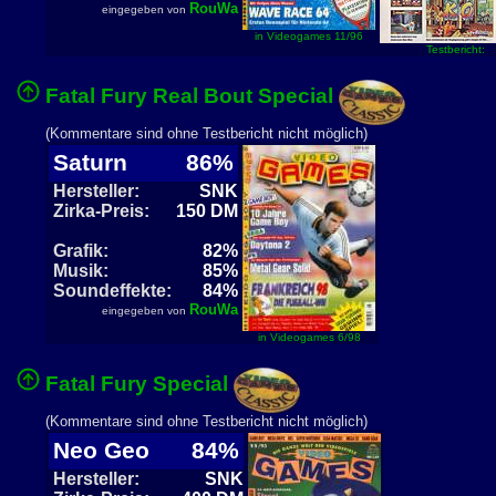
RouWa
eingegeben von
in Videogames 11/96
Testbericht:
Fatal Fury Real Bout Special
(Kommentare sind ohne Testbericht nicht möglich)
Saturn
86%
Hersteller:
SNK
Zirka-Preis:
150 DM
Grafik:
82%
Musik:
85%
Soundeffekte:
84%
RouWa
eingegeben von
in Videogames 6/98
Fatal Fury Special
(Kommentare sind ohne Testbericht nicht möglich)
Neo Geo
84%
Hersteller:
SNK