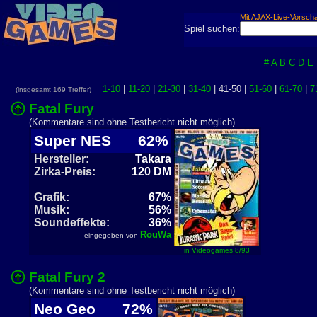
Mit AJAX-Live-Vorsch
Spiel suchen:
#
A
B
C
D
E
1-10
|
11-20
|
21-30
|
31-40
| 41-50 |
51-60
|
61-70
|
7
(insgesamt 169 Treffer)
Fatal Fury
(Kommentare sind ohne Testbericht nicht möglich)
Super NES
62%
Hersteller:
Takara
Zirka-Preis:
120 DM
Grafik:
67%
Musik:
56%
Soundeffekte:
36%
RouWa
eingegeben von
in Videogames 8/93
Fatal Fury 2
(Kommentare sind ohne Testbericht nicht möglich)
Neo Geo
72%