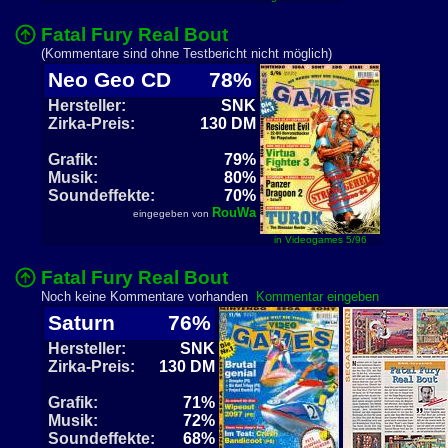
Fatal Fury Real Bout
(Kommentare sind ohne Testbericht nicht möglich)
Neo Geo CD
78%
Hersteller:
SNK
Zirka-Preis:
130 DM
Grafik:
79%
Musik:
80%
Soundeffekte:
70%
RouWa
eingegeben von
in Videogames 5/96
Fatal Fury Real Bout
Noch keine Kommentare vorhanden
Kommentar eingeben
Saturn
76%
Hersteller:
SNK
Zirka-Preis:
130 DM
Grafik:
71%
Musik:
72%
Soundeffekte:
68%