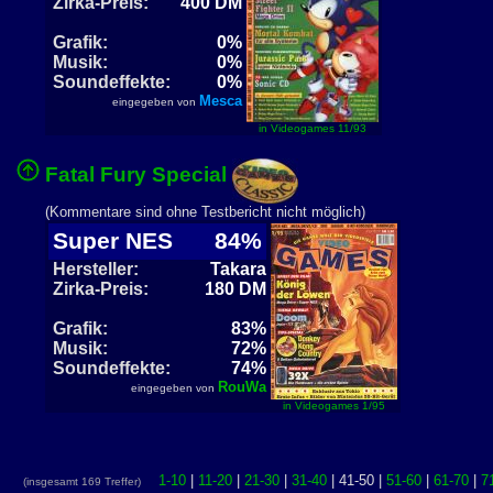
Zirka-Preis:
400 DM
Grafik:
0%
Musik:
0%
Soundeffekte:
0%
Mesca
eingegeben von
in Videogames 11/93
Fatal Fury Special
(Kommentare sind ohne Testbericht nicht möglich)
Super NES
84%
Hersteller:
Takara
Zirka-Preis:
180 DM
Grafik:
83%
Musik:
72%
Soundeffekte:
74%
RouWa
eingegeben von
in Videogames 1/95
1-10
|
11-20
|
21-30
|
31-40
| 41-50 |
51-60
|
61-70
|
7
(insgesamt 169 Treffer)