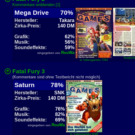
Kommentare einblenden [1]
Mega Drive
70%
Hersteller:
Takara
Zirka-Preis:
140 DM
Grafik:
62%
Musik:
56%
Soundeffekte:
59%
RouWa
eingegeben von
Testberi
in Videogames 7/94
Fatal Fury 3
(Kommentare sind ohne Testbericht nicht möglich)
Saturn
78%
Hersteller:
SNK
Zirka-Preis:
140 DM
Grafik:
76%
Musik:
82%
Soundeffekte:
69%
RouWa
eingegeben von
in Videogames 8/96