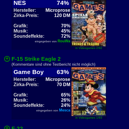
NES
74%
Hersteller:
Microprose
Zirka-Preis:
120 DM
Grafik:
70%
Musik:
45%
Soundeffekte:
72%
RouWa
eingegeben von
in Videogames 2/92
F-15 Strike Eagle 2
(Kommentare sind ohne Testbericht nicht möglich)
Game Boy
63%
Hersteller:
Microprose
Zirka-Preis:
70 DM
Grafik:
65%
Musik:
26%
Soundeffekte:
24%
Mesca
eingegeben von
in Videogames 1/93
F-22