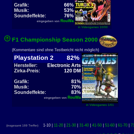
Grafik:
66%
Musik:
53%
Soundeffekte:
76%
RouWa
eingegeben von
in Videogames 10/00
F1 Championship Season 2000
(Kommentare sind ohne Testbericht nicht möglich)
Playstation 2
82%
Hersteller:
Electronic Arts
Zirka-Preis:
120 DM
Grafik:
81%
Musik:
70%
Soundeffekte:
83%
RouWa
eingegeben von
in Videogames 1/01
1-10 |
11-20
|
21-30
|
31-40
|
41-50
|
51-60
|
61-70
|
7
(insgesamt 169 Treffer)