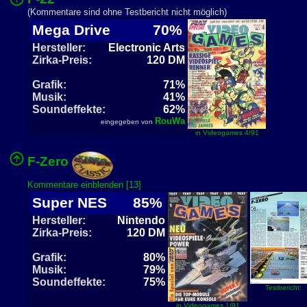
(Kommentare sind ohne Testbericht nicht möglich)
Mega Drive
70%
Hersteller:
Electronic Arts
Zirka-Preis:
120 DM
Grafik:
71%
Musik:
41%
Soundeffekte:
62%
RouWa
eingegeben von
in Videogames 4/91
F-Zero
Kommentare einblenden [13]
Super NES
85%
Hersteller:
Nintendo
Zirka-Preis:
120 DM
Grafik:
80%
Musik:
79%
Soundeffekte:
75%
Testbericht:
in Videogames 1/91