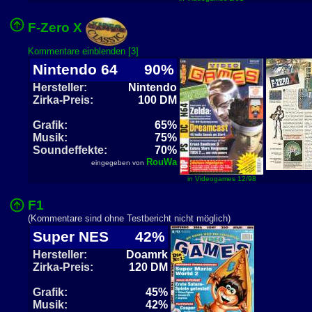
F-Zero X
Kommentare einblenden [3]
Nintendo 64
90%
Hersteller:
Nintendo
Zirka-Preis:
100 DM
Grafik:
65%
Musik:
75%
Soundeffekte:
70%
RouWa
eingegeben von
in Videogames 12/98
F1
(Kommentare sind ohne Testbericht nicht möglich)
Super NES
42%
Hersteller:
Doamrk
Zirka-Preis:
120 DM
Grafik:
45%
Musik:
42%