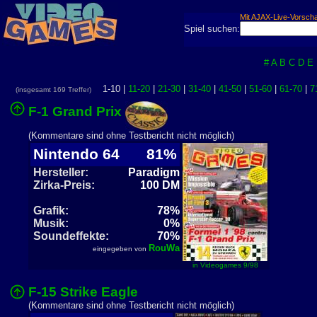
Mit AJAX-Live-Vorsch
Spiel suchen:
#
A
B
C
D
E
1-10 |
11-20
|
21-30
|
31-40
|
41-50
|
51-60
|
61-70
|
7
(insgesamt 169 Treffer)
F-1 Grand Prix
(Kommentare sind ohne Testbericht nicht möglich)
Nintendo 64
81%
Hersteller:
Paradigm
Zirka-Preis:
100 DM
Grafik:
78%
Musik:
0%
Soundeffekte:
70%
RouWa
eingegeben von
in Videogames 9/98
F-15 Strike Eagle
(Kommentare sind ohne Testbericht nicht möglich)