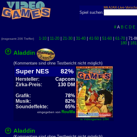
Mit AJAX-Live-Vorsch
Spiel suchen:
#
A
B
C
D
E
1-10
|
11-20
|
21-30
|
31-40
|
41-50
|
51-60
|
61-70
| 71-8
(insgesamt 206 Treffer)
180
|
181
Aladdin
(Kommentare sind ohne Testbericht nicht möglich)
Super NES
82%
Hersteller:
Capcom
Zirka-Preis:
130 DM
Grafik:
78%
Musik:
82%
Soundeffekte:
65%
RouWa
eingegeben von
in Videogames 1/94
Aladdin
(Kommentare sind ohne Testbericht nicht möglich)