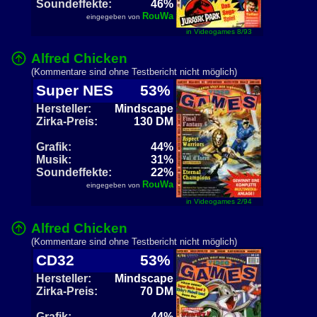
Soundeffekte:
46%
RouWa
eingegeben von
in Videogames 8/93
Alfred Chicken
(Kommentare sind ohne Testbericht nicht möglich)
Super NES
53%
Hersteller:
Mindscape
Zirka-Preis:
130 DM
Grafik:
44%
Musik:
31%
Soundeffekte:
22%
RouWa
eingegeben von
in Videogames 2/94
Alfred Chicken
(Kommentare sind ohne Testbericht nicht möglich)
CD32
53%
Hersteller:
Mindscape
Zirka-Preis:
70 DM
Grafik:
44%