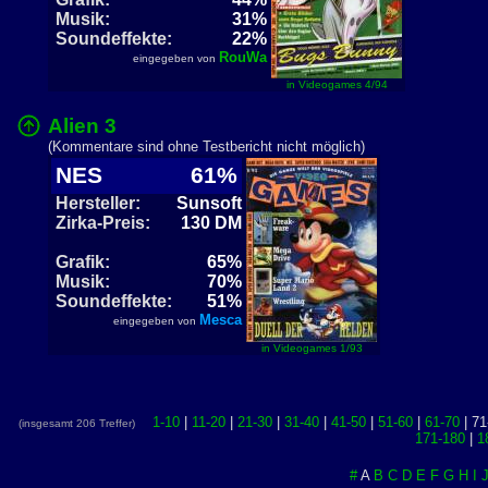
Musik:
31%
Soundeffekte:
22%
RouWa
eingegeben von
in Videogames 4/94
Alien 3
(Kommentare sind ohne Testbericht nicht möglich)
NES
61%
Hersteller:
Sunsoft
Zirka-Preis:
130 DM
Grafik:
65%
Musik:
70%
Soundeffekte:
51%
Mesca
eingegeben von
in Videogames 1/93
1-10
|
11-20
|
21-30
|
31-40
|
41-50
|
51-60
|
61-70
| 71
(insgesamt 206 Treffer)
171-180
|
1
#
A
B
C
D
E
F
G
H
I