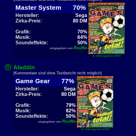
Master System
70%
Hersteller:
Sega
Zirka-Preis:
80 DM
Grafik:
70%
Musik:
64%
Soundeffekte:
50%
RouWa
eingegeben von
in Videogames 6/94
Aladdin
(Kommentare sind ohne Testbericht nicht möglich)
Game Gear
77%
Hersteller:
Sega
Zirka-Preis:
80 DM
Grafik:
79%
Musik:
82%
Soundeffekte:
50%
RouWa
eingegeben von
in Videogames 6/94