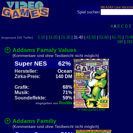
Mit AJAX-Live-Vorsch
Spiel suchen:
#
A
B
C
D
E
1-10
|
11-20
|
21-30
| 31-40 |
41-50
|
51-60
|
61-70
|
71-8
(insgesamt 206 Treffer)
180
|
181
Addams Famaly Values
(Kommentare sind ohne Testbericht nicht möglich)
Super NES
62%
Hersteller:
Ocean
Zirka-Preis:
140 DM
Grafik:
68%
Musik:
71%
Soundeffekte:
59%
RouWa
eingegeben von
in Videogames 4/95
Addams Familiy
(Kommentare sind ohne Testbericht nicht möglich)