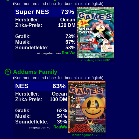
(Kommentare sind ohne Testbericht nicht möglich)
Super NES
73%
Hersteller:
Ocean
Zirka-Preis:
130 DM
Grafik:
73%
Musik:
67%
Soundeffekte:
53%
RouWa
eingegeben von
in Videogames 6/92
Addams Family
(Kommentare sind ohne Testbericht nicht möglich)
NES
63%
Hersteller:
Ocean
Zirka-Preis:
100 DM
Grafik:
62%
Musik:
54%
Soundeffekte:
39%
RouWa
eingegeben von
in Videogames 12/92