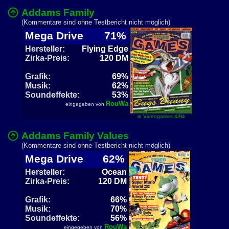
Addams Family
(Kommentare sind ohne Testbericht nicht möglich)
Mega Drive
71%
Hersteller:
Flying Edge
Zirka-Preis:
120 DM
Grafik:
69%
Musik:
62%
Soundeffekte:
53%
RouWa
eingegeben von
in Videogames 4/94
Addams Family Values
(Kommentare sind ohne Testbericht nicht möglich)
Mega Drive
62%
Hersteller:
Ocean
Zirka-Preis:
120 DM
Grafik:
66%
Musik:
70%
Soundeffekte:
56%
RouWa
eingegeben von