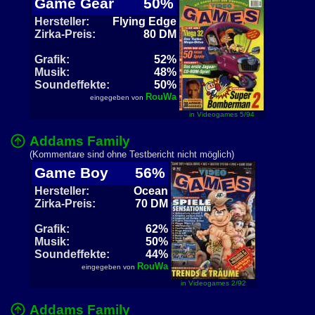
Game Gear
50%
Hersteller:
Flying Edge
Zirka-Preis:
80 DM
Grafik:
52%
Musik:
48%
Soundeffekte:
50%
RouWa
eingegeben von
in Videogames 5/94
Addams Family
(Kommentare sind ohne Testbericht nicht möglich)
Game Boy
56%
Hersteller:
Ocean
Zirka-Preis:
70 DM
Grafik:
62%
Musik:
50%
Soundeffekte:
44%
RouWa
eingegeben von
in Videogames 2/92
Addams Family