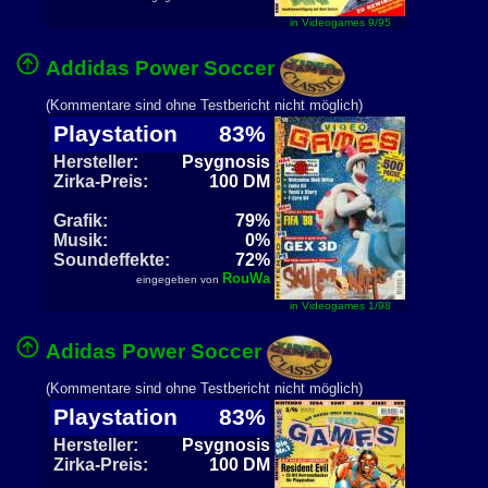
in Videogames 9/95
Addidas Power Soccer
(Kommentare sind ohne Testbericht nicht möglich)
Playstation
83%
Hersteller:
Psygnosis
Zirka-Preis:
100 DM
Grafik:
79%
Musik:
0%
Soundeffekte:
72%
RouWa
eingegeben von
in Videogames 1/98
Adidas Power Soccer
(Kommentare sind ohne Testbericht nicht möglich)
Playstation
83%
Hersteller:
Psygnosis
Zirka-Preis:
100 DM