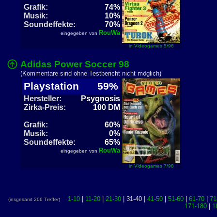
Grafik:
74%
Musik:
10%
Soundeffekte:
70%
RouWa
eingegeben von
in Videogames 5/96
Adidas Power Soccer 98
(Kommentare sind ohne Testbericht nicht möglich)
Playstation
59%
Hersteller:
Psygnosis
Zirka-Preis:
100 DM
Grafik:
60%
Musik:
0%
Soundeffekte:
65%
RouWa
eingegeben von
in Videogames 7/98
1-10
|
11-20
|
21-30
| 31-40 |
41-50
|
51-60
|
61-70
|
71
(insgesamt 206 Treffer)
171-180
|
1