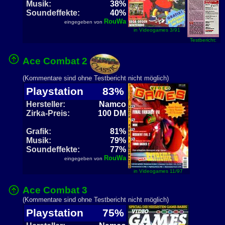
Musik:
38%
Soundeffekte:
40%
RouWa
eingegeben von
in Videogames 3/91
Testbericht:
Ace Combat 2
(Kommentare sind ohne Testbericht nicht möglich)
Playstation
83%
Hersteller:
Namco
Zirka-Preis:
100 DM
Grafik:
81%
Musik:
79%
Soundeffekte:
77%
RouWa
eingegeben von
in Videogames 11/97
Ace Combat 3
(Kommentare sind ohne Testbericht nicht möglich)
Playstation
75%