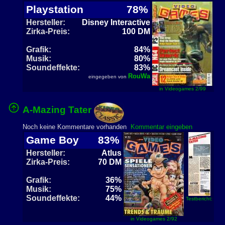
Playstation
78%
Hersteller:
Disney Interactive
Zirka-Preis:
100 DM
Grafik:
84%
Musik:
80%
Soundeffekte:
83%
RouWa
eingegeben von
in Videogames 2/99
A-Mazing Tater
Noch keine Kommentare vorhanden
Kommentar eingeben
Game Boy
83%
Hersteller:
Atlus
Zirka-Preis:
70 DM
Grafik:
36%
Musik:
75%
Soundeffekte:
44%
Testbericht:
in Videogames 2/92