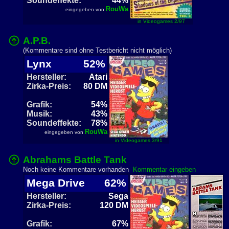
Soundeffekte:
44%
RouWa
eingegeben von
in Videogames 2/97
A.P.B.
(Kommentare sind ohne Testbericht nicht möglich)
Lynx
52%
Hersteller:
Atari
Zirka-Preis:
80 DM
Grafik:
54%
Musik:
43%
Soundeffekte:
78%
RouWa
eingegeben von
in Videogames 3/91
Abrahams Battle Tank
Noch keine Kommentare vorhanden
Kommentar eingeben
Mega Drive
62%
Hersteller:
Sega
Zirka-Preis:
120 DM
Grafik:
67%