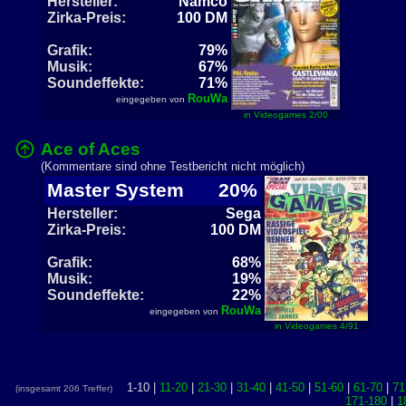
Hersteller:
Namco
Zirka-Preis:
100 DM
Grafik:
79%
Musik:
67%
Soundeffekte:
71%
RouWa
eingegeben von
in Videogames 2/00
Ace of Aces
(Kommentare sind ohne Testbericht nicht möglich)
Master System
20%
Hersteller:
Sega
Zirka-Preis:
100 DM
Grafik:
68%
Musik:
19%
Soundeffekte:
22%
RouWa
eingegeben von
in Videogames 4/91
1-10 |
11-20
|
21-30
|
31-40
|
41-50
|
51-60
|
61-70
|
71
(insgesamt 206 Treffer)
171-180
|
1