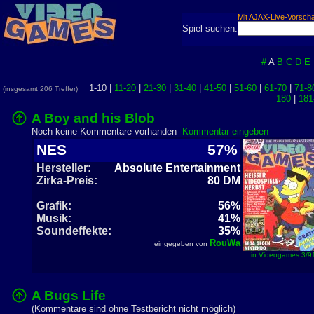
Mit AJAX-Live-Vorsch
Spiel suchen:
#
A
B
C
D
E
1-10 |
11-20
|
21-30
|
31-40
|
41-50
|
51-60
|
61-70
|
71-8
(insgesamt 206 Treffer)
180
|
181
A Boy and his Blob
Noch keine Kommentare vorhanden
Kommentar eingeben
NES
57%
Hersteller:
Absolute Entertainment
Zirka-Preis:
80 DM
Grafik:
56%
Musik:
41%
Soundeffekte:
35%
RouWa
eingegeben von
in Videogames 3/9
A Bugs Life
(Kommentare sind ohne Testbericht nicht möglich)