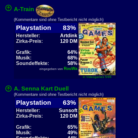
A-Train
(Kommentare sind ohne Testbericht nicht möglich)
Playstation
83%
Hersteller:
Artdink
Zirka-Preis:
120 DM
Grafik:
64%
Musik:
68%
Soundeffekte:
58%
RouWa
eingegeben von
in Videogames 5/96
A. Senna Kart Duell
(Kommentare sind ohne Testbericht nicht möglich)
Playstation
63%
Hersteller:
Sunsoft
Zirka-Preis:
120 DM
Grafik:
65%
Musik:
49%