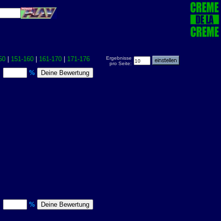
50
|
151-160
|
161-170
|
171-176
Ergebnisse
pro Seite:
)
%
)
%