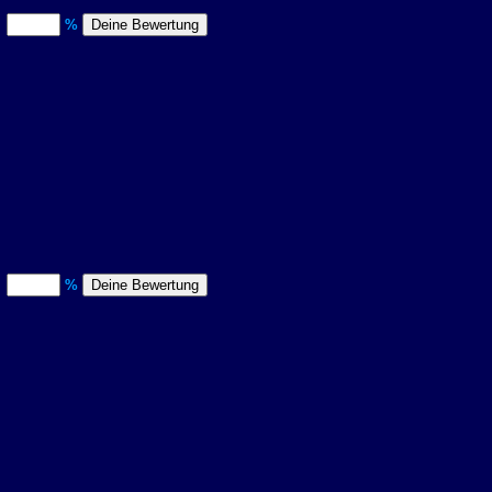
)
%
)
%