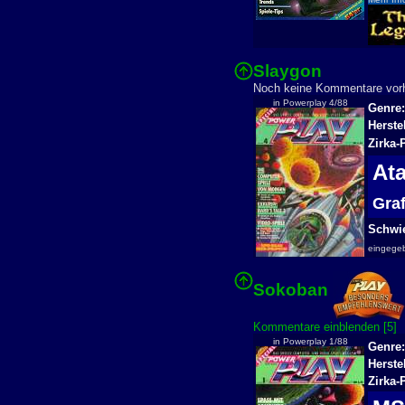
Slaygon
Noch keine Kommentare vo
in Powerplay 4/88
Genre:
Herste
Zirka-
At
Gra
Schwie
eingege
Sokoban
Kommentare einblenden [5]
in Powerplay 1/88
Genre:
Herste
Zirka-