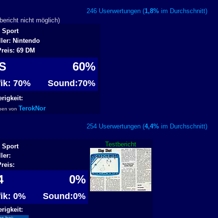
246 Userwertungen (
1,8%
im Durchschnitt
ericht nicht möglich)
 Sport
ller: Nintendo
Preis: 69 DM
ES
60%
fik: 70%
Sound:70%
rigkeit:
TerokNor
ben von
254 Userwertungen (
4,4%
im Durchschnitt
Testbericht
 Sport
ler:
Preis:
64
0%
fik: 0%
Sound:0%
rigkeit:
os bei: