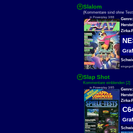
Slalom
(Kommentare sind ohne Testb
in Powerplay 3/88
Genre:
Herste
Zirka-
N
Gra
Schwie
eingege
Slap Shot
Kommentare einblenden [2]
in Powerplay 3/85
Genre:
Herstel
Zirka-
C
Gra
Schwie
Mehr Inf