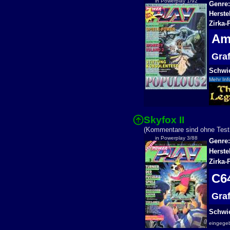
in Powerplay 1/92
Genre:
Herste
Zirka-
Am
Gra
Schwie
Mehr Inf
Skyfox II
(Kommentare sind ohne Testb
in Powerplay 3/88
Genre:
Herste
Zirka-
C
Gra
Schwie
eingege