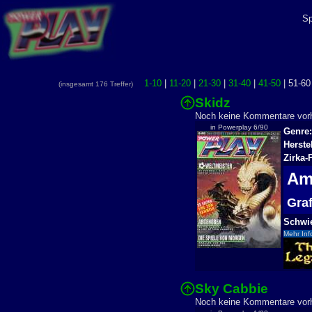
Sp
1-10
|
11-20
|
21-30
|
31-40
|
41-50
| 51-60
(insgesamt 176 Treffer)
Skidz
Noch keine Kommentare vo
in Powerplay 6/90
Genre:
Herste
Zirka-
Am
Gra
Schwie
Mehr Inf
Sky Cabbie
Noch keine Kommentare vo