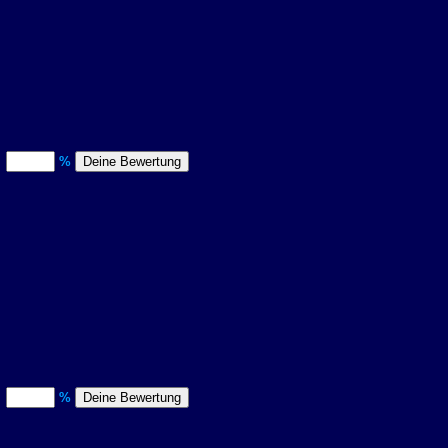
)
%
)
%