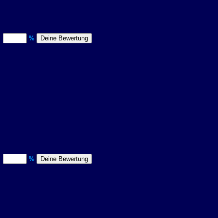
)
%
)
%