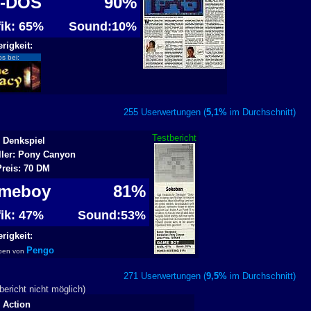
S-DOS
90%
fik: 65%
Sound:10%
rigkeit:
os bei:
255 Userwertungen (
5,1%
im Durchschnitt
Testbericht
 Denkspiel
ller: Pony Canyon
Preis: 70 DM
meboy
81%
fik: 47%
Sound:53%
rigkeit:
Pengo
ben von
271 Userwertungen (
9,5%
im Durchschnitt
ericht nicht möglich)
 Action