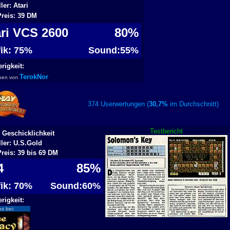
ler: Atari
Preis: 39 DM
ari VCS 2600
80%
fik: 75%
Sound:55%
rigkeit:
TerokNor
ben von
374 Userwertungen (
30,7%
im Durchschnitt
Testbericht
 Geschicklichkeit
ller: U.S.Gold
Preis: 39 bis 69 DM
64
85%
fik: 70%
Sound:60%
rigkeit:
os bei: