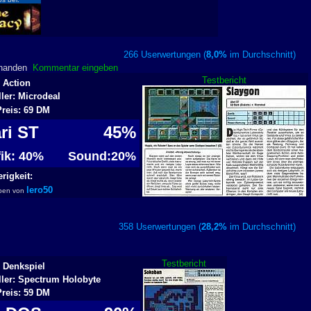
266 Userwertungen (
8,0%
im Durchschnitt
rhanden
Kommentar eingeben
Testbericht
 Action
ller: Microdeal
Preis: 69 DM
ari ST
45%
fik: 40%
Sound:20%
rigkeit:
lero50
ben von
358 Userwertungen (
28,2%
im Durchschnitt
Testbericht
 Denkspiel
ller: Spectrum Holobyte
Preis: 59 DM