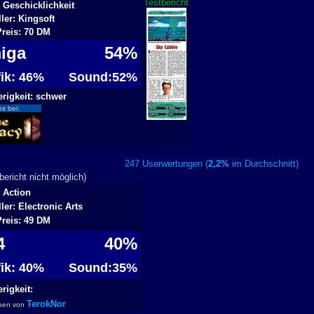
Testbericht
 Geschicklichkeit
ller: Kingsoft
Preis: 70 DM
iga
54%
fik: 46%
Sound:52%
rigkeit: schwer
os bei:
247 Userwertungen (
2,2%
im Durchschnitt
ericht nicht möglich)
 Action
ller: Electronic Arts
Preis: 49 DM
64
40%
fik: 40%
Sound:35%
rigkeit:
TerokNor
ben von