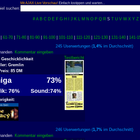
Mit AJAX-Live-Vorschau!
Einfach lostippen und warten...
iel suchen:
#
A
B
C
D
E
F
G
H
I
J
K
L
M
N
O
P
Q
R
S
T
U
V
W
X
Y
Z
 |
61-70
|
71-80
|
81-90
|
91-100
|
101-110
|
111-120
|
121-130
|
131-140
|
141-1
245 Userwertungen (
1,4%
im Durchschnitt
rhanden
Kommentar eingeben
Testbericht
 Geschicklichkeit
ller: Gremlin
Preis: 85 DM
iga
73%
fik: 76%
Sound:74%
rigkeit:
os bei:
246 Userwertungen (
1,7%
im Durchschnitt
rhanden
Kommentar eingeben