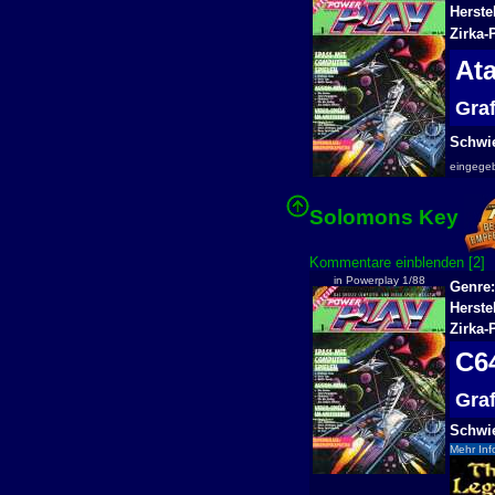
Herstel
Zirka-
At
Gra
Schwie
eingege
Solomons Key
Kommentare einblenden [2]
in Powerplay 1/88
Genre:
Herste
Zirka-
C
Gra
Schwie
Mehr Inf