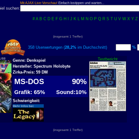
Mit AJAX-Live-Vorschau!
Einfach lostippen und warten...
iel suchen:
#
A
B
C
D
E
F
G
H
I
J
K
L
M
N
O
P
Q
R
S
T
U
V
W
X
Y
Z
(insgesamt 1 Treffer)
358 Userwertungen (
28,2%
im Durchschnitt)
%
1/88
Testbericht
Genre: Denkspiel
Hersteller: Spectrum Holobyte
Zirka-Preis: 59 DM
MS-DOS
90%
Grafik: 65%
Sound:10%
Schwierigkeit:
Mehr Infos bei:
(insgesamt 1 Treffer)