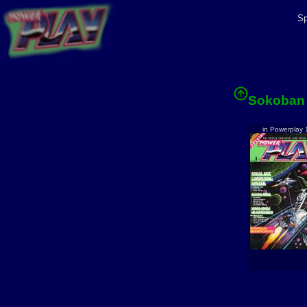
Sp
Sokoban
in Powerplay 