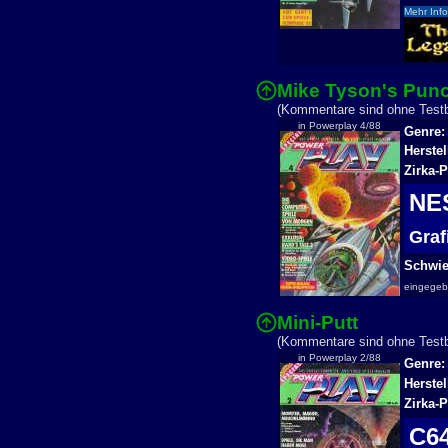
Mehr Info
Mike Tyson's Pun
(Kommentare sind ohne Testbe
in Powerplay 4/88
Genre:
Herstel
Zirka-P
N
Gra
Schwier
eingege
Mini-Putt
(Kommentare sind ohne Testbe
in Powerplay 2/88
Genre:
Herstel
Zirka-P
C6