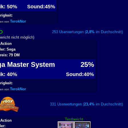
fik: 50%
Sound:45%
igkeit:
TerokNor
ben von
D
253 Userwertungen (
2,8%
im Durchschnitt
richt nicht möglich)
 Action
ler: Sega
reis: 79 DM
ga Master System
25%
fik: 40%
Sound:40%
igkeit:
TerokNor
ben von
331 Userwertungen (
23,4%
im Durchschnitt
Testbericht
 Action
ler: