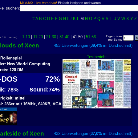
Mit AJAX-Live-Vorschau!
Einfach lostippen und warten...
iel suchen:
#
A
B
C
D
E
F
G
H
I
J
K
L
M
N
O
P
Q
R
S
T
U
V
W
X
Y
Z
1-10
|
11-20
|
21-30
|
31-40
| 41-50 |
51-56
Ergebnisse
mt 56 Treffer)
pro Seite:
Clouds of Xeen
453 Userwertungen (
39,4%
im Durchschnitt
Testbericht
 Rollenspiel
ller: New World Computing
reis: 120 DM
-DOS
72%
fik: 78%
Sound:74%
igkeit: mittel
l: 286er mit 16MHz, 640KB, VGA
s bei:
arkside of Xeen
432 Userwertungen (
37,0%
im Durchschnitt