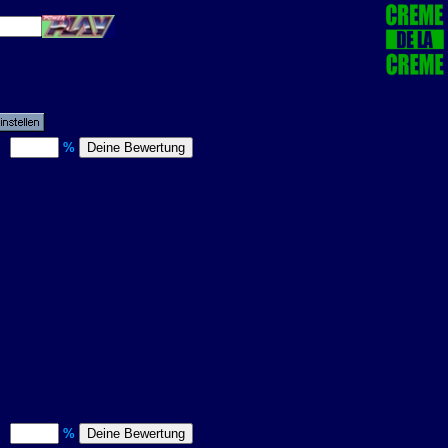
)
%
)
%