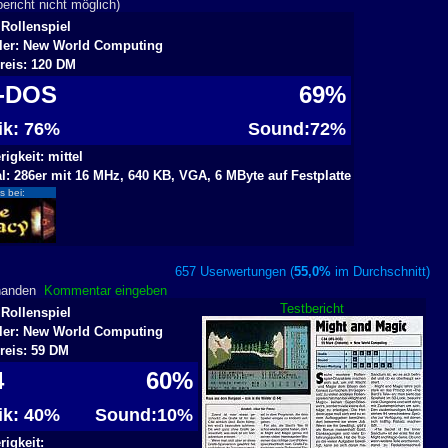
richt nicht möglich)
 Rollenspiel
ller: New World Computing
reis: 120 DM
-DOS
69%
fik: 76%
Sound:72%
igkeit: mittel
l: 286er mit 16 MHz, 640 KB, VGA, 6 MByte auf Festplatte
s bei:
657 Userwertungen (
55,0%
im Durchschnitt
rhanden
Kommentar eingeben
Testbericht
 Rollenspiel
ller: New World Computing
reis: 59 DM
4
60%
fik: 40%
Sound:10%
igkeit: