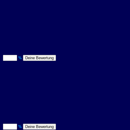
)
%
)
%