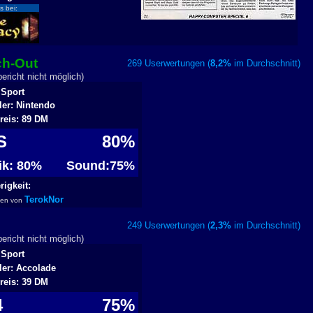
s bei:
ch-Out
269 Userwertungen (
8,2%
im Durchschnitt
richt nicht möglich)
 Sport
ler: Nintendo
reis: 89 DM
ES
80%
fik: 80%
Sound:75%
igkeit:
TerokNor
ben von
249 Userwertungen (
2,3%
im Durchschnitt
richt nicht möglich)
 Sport
ler: Accolade
reis: 39 DM
4
75%