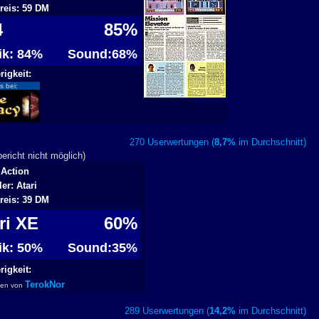
reis: 59 DM
4
85%
fik: 84%
Sound:68%
igkeit:
s bei:
270 Userwertungen (
8,7%
im Durchschnitt
richt nicht möglich)
 Action
ler: Atari
reis: 39 DM
ari XE
60%
fik: 50%
Sound:35%
igkeit:
TerokNor
ben von
289 Userwertungen (
14,2%
im Durchschnitt