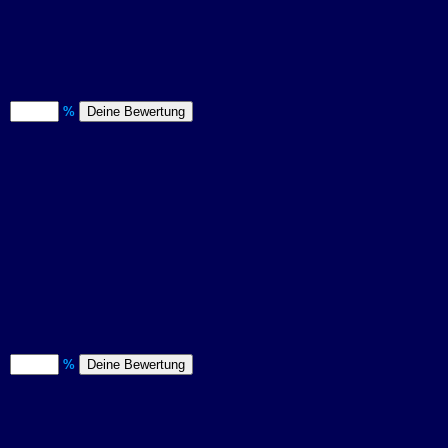
)
%
)
%