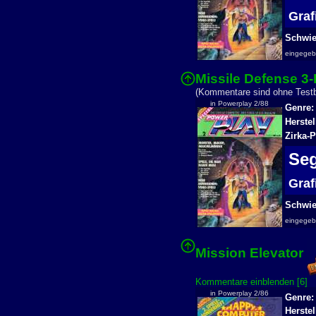
Gra
Schwier
eingege
Missile Defense 3-
(Kommentare sind ohne Testbe
in Powerplay 2/88
Genre:
Herstel
Zirka-P
Se
Gra
Schwier
eingege
Mission Elevator
Kommentare einblenden [6]
in Powerplay 2/86
Genre:
Herstel