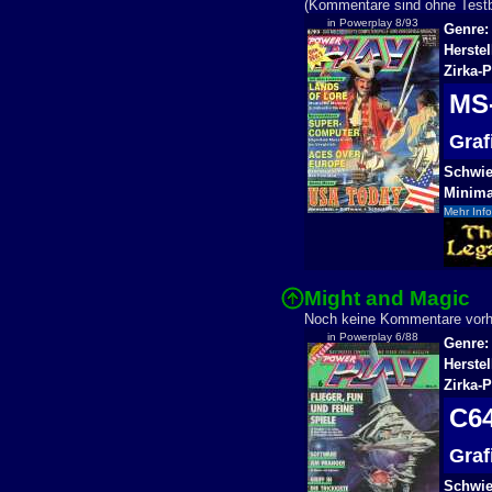
(Kommentare sind ohne Testbe
in Powerplay 8/93
Genre:
Herste
Zirka-P
MS
Gra
Schwier
Minima
Mehr Info
Might and Magic
Noch keine Kommentare vo
in Powerplay 6/88
Genre:
Herste
Zirka-P
C6
Gra
Schwier