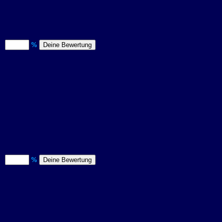
)
%
)
%