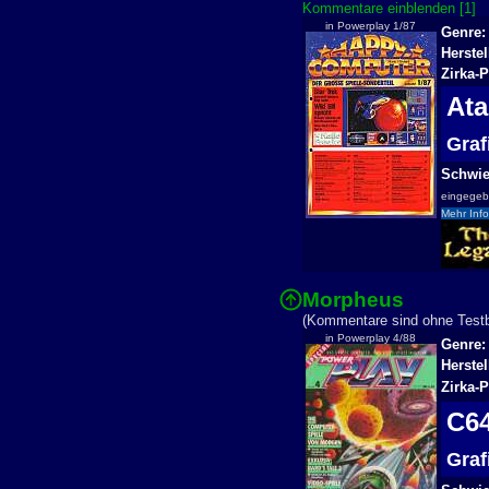
Kommentare einblenden [1]
in Powerplay 1/87
Genre:
Herstel
Zirka-P
At
Gra
Schwier
eingege
Mehr Info
Morpheus
(Kommentare sind ohne Testbe
in Powerplay 4/88
Genre:
Herstel
Zirka-P
C6
Gra