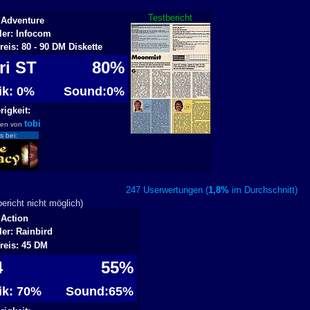
Testbericht
 Adventure
ler: Infocom
reis: 80 - 90 DM Diskette
ari ST
80%
fik: 0%
Sound:0%
igkeit:
tobi
ben von
s bei:
247 Userwertungen (
1,8%
im Durchschnitt
richt nicht möglich)
 Action
ler: Rainbird
reis: 45 DM
4
55%
fik: 70%
Sound:65%