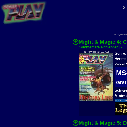
Sp
(insgesa
Might & Magic 4: 
Kommentare einblenden [2]
in Powerplay 12/92
Genre:
Herste
Zirka-P
MS
Gra
Schwier
Minima
Mehr Info
Might & Magic 5: D