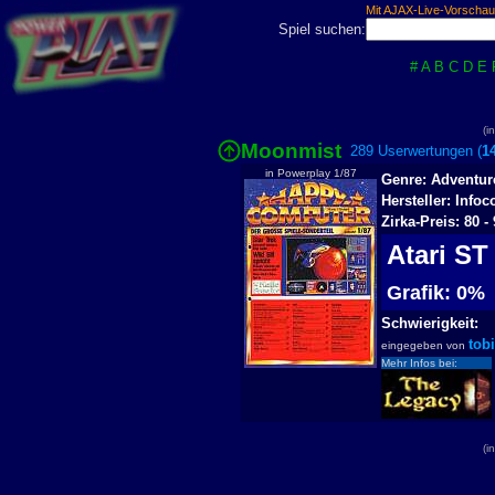
Mit AJAX-Live-Vorschau
Spiel suchen:
#
A
B
C
D
E
(i
Moonmist
289 Userwertungen (
1
in Powerplay 1/87
Genre: Adventur
Hersteller: Info
Zirka-Preis: 80 -
Atari S
Grafik: 0
Schwierigkeit:
tobi
eingegeben von
Mehr Infos bei:
(i