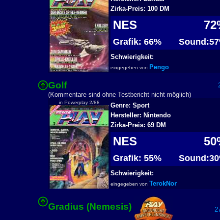
Zirka-Preis: 100 DM
NES
72
Grafik: 66%
Sound:5
Schwierigkeit:
Pengo
eingegeben von
Golf
2
(Kommentare sind ohne Testbericht nicht möglich)
in Powerplay 2/88
Genre: Sport
Hersteller: Nintendo
Zirka-Preis: 69 DM
NES
50
Grafik: 55%
Sound:3
Schwierigkeit:
TerokNor
eingegeben von
Gradius (Nemesis)
27