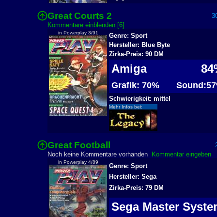
Great Courts 2
30
Kommentare einblenden [6]
in Powerplay 3/91
Genre: Sport
Hersteller: Blue Byte
Zirka-Preis: 90 DM
Amiga
84
Grafik: 70%
Sound:5
Schwierigkeit: mittel
Mehr Infos bei:
Great Football
2
Noch keine Kommentare vorhanden
Kommentar eingeben
in Powerplay 4/89
Genre: Sport
Hersteller: Sega
Zirka-Preis: 79 DM
Sega Master Syst