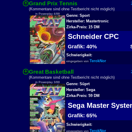
Grand Prix Tennis
2
(Kommentare sind ohne Testbericht nicht möglich)
in Powerplay 4/88
Genre: Sport
Hersteller: Mastertronic
Zirka-Preis: 15 DM
Schneider CPC
Grafik: 40%
S
Schwierigkeit:
TerokNor
eingegeben von
Great Basketball
2
(Kommentare sind ohne Testbericht nicht möglich)
in Powerplay 3/88
Genre: Süprt
Hersteller: Sega
Zirka-Preis: 59 DM
Sega Master Syst
Grafik: 65%
Schwierigkeit:
TerokNor
eingegeben von