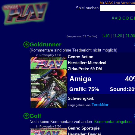
Mit AJAX-Live-Vorschau
Spiel suchen:
#
A
B
C
D
E
1-10
|
11-20
|
21-30
(insgesamt 53 Treffer)
Goldrunner
2
(Kommentare sind ohne Testbericht nicht möglich)
in Powerplay 1/88
Genre: Action
Hersteller: Microdeal
Zirka-Preis: 69 DM
Amiga
40
Grafik: 75%
Sound:2
Schwierigkeit:
TerokNor
eingegeben von
Golf
2
Noch keine Kommentare vorhanden
Kommentar eingeben
in Powerplay 3/90
Genre: Sportspiel
Hersteller: Bandai