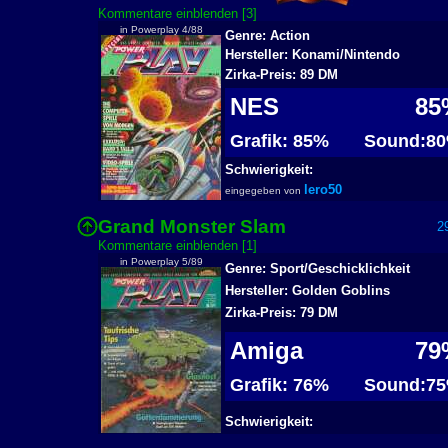
Kommentare einblenden [3]
in Powerplay 4/88
Genre: Action
Hersteller: Konami/Nintendo
Zirka-Preis: 89 DM
NES
85
Grafik: 85%
Sound:8
Schwierigkeit:
lero50
eingegeben von
Grand Monster Slam
29
Kommentare einblenden [1]
in Powerplay 5/89
Genre: Sport/Geschicklichkeit
Hersteller: Golden Goblins
Zirka-Preis: 79 DM
Amiga
79
Grafik: 76%
Sound:7
Schwierigkeit: