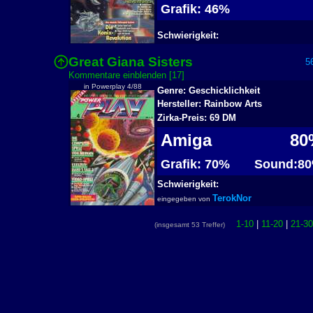
Grafik: 46%
Schwierigkeit:
Great Giana Sisters
56
Kommentare einblenden [17]
in Powerplay 4/88
Genre: Geschicklichkeit
Hersteller: Rainbow Arts
Zirka-Preis: 69 DM
Amiga
80
Grafik: 70%
Sound:8
Schwierigkeit:
TerokNor
eingegeben von
1-10
|
11-20
|
21-30
(insgesamt 53 Treffer)