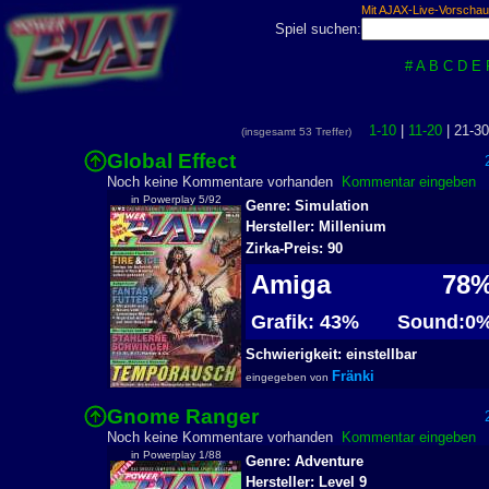
Mit AJAX-Live-Vorschau
Spiel suchen:
#
A
B
C
D
E
1-10
|
11-20
| 21-30
(insgesamt 53 Treffer)
Global Effect
2
Noch keine Kommentare vorhanden
Kommentar eingeben
in Powerplay 5/92
Genre: Simulation
Hersteller: Millenium
Zirka-Preis: 90
Amiga
78
Grafik: 43%
Sound:0
Schwierigkeit: einstellbar
Fränki
eingegeben von
Gnome Ranger
2
Noch keine Kommentare vorhanden
Kommentar eingeben
in Powerplay 1/88
Genre: Adventure
Hersteller: Level 9