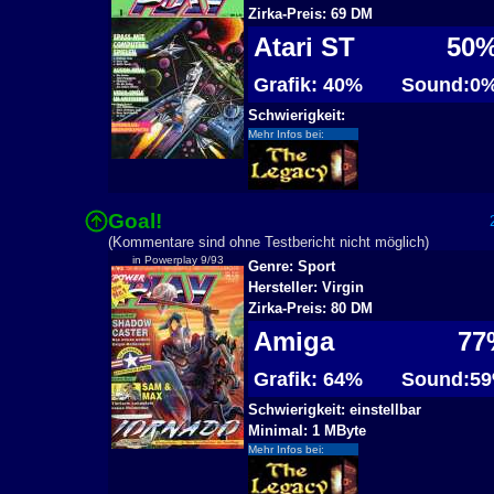
Zirka-Preis: 69 DM
Atari ST
50
Grafik: 40%
Sound:0
Schwierigkeit:
Mehr Infos bei:
Goal!
2
(Kommentare sind ohne Testbericht nicht möglich)
in Powerplay 9/93
Genre: Sport
Hersteller: Virgin
Zirka-Preis: 80 DM
Amiga
77
Grafik: 64%
Sound:5
Schwierigkeit: einstellbar
Minimal: 1 MByte
Mehr Infos bei: