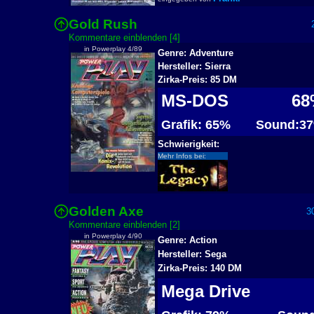
Gold Rush
2
Kommentare einblenden [4]
in Powerplay 4/89
Genre: Adventure
Hersteller: Sierra
Zirka-Preis: 85 DM
MS-DOS
68
Grafik: 65%
Sound:3
Schwierigkeit:
Mehr Infos bei:
Golden Axe
30
Kommentare einblenden [2]
in Powerplay 4/90
Genre: Action
Hersteller: Sega
Zirka-Preis: 140 DM
Mega Drive