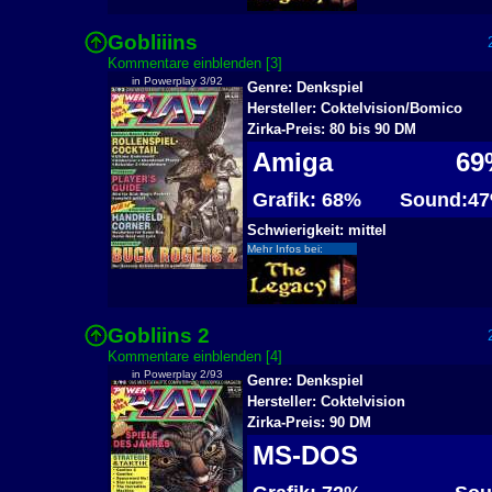
Gobliiins
2
Kommentare einblenden [3]
in Powerplay 3/92
Genre: Denkspiel
Hersteller: Coktelvision/Bomico
Zirka-Preis: 80 bis 90 DM
Amiga
69
Grafik: 68%
Sound:4
Schwierigkeit: mittel
Mehr Infos bei:
Gobliins 2
2
Kommentare einblenden [4]
in Powerplay 2/93
Genre: Denkspiel
Hersteller: Coktelvision
Zirka-Preis: 90 DM
MS-DOS