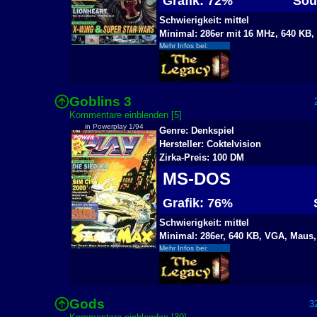
Grafik: 72%
Sou
Schwierigkeit: mittel
Minimal: 286er mit 16 MHz, 640 KB
Mehr Infos bei:
Goblins 3
2
Kommentare einblenden [5]
in Powerplay 1/94
Genre: Denkspiel
Hersteller: Coktelvision
Zirka-Preis: 100 DM
MS-DOS
Grafik: 76%
S
Schwierigkeit: mittel
Minimal: 286er, 640 KB, VGA, Maus,
Mehr Infos bei:
Gods
32