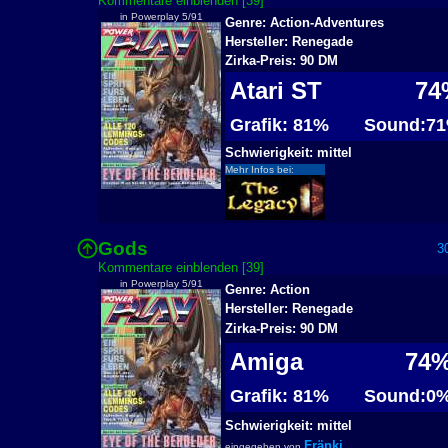
Kommentare einblenden [39]
in Powerplay 5/91
Genre: Action-Adventures
Hersteller: Renegade
Zirka-Preis: 90 DM
Atari ST
74
Grafik: 81%
Sound:7
Schwierigkeit: mittel
Mehr Infos bei:
Gods
30
Kommentare einblenden [39]
in Powerplay 5/91
Genre: Action
Hersteller: Renegade
Zirka-Preis: 90 DM
Amiga
74
Grafik: 81%
Sound:0
Schwierigkeit: mittel
Fränki
eingegeben von