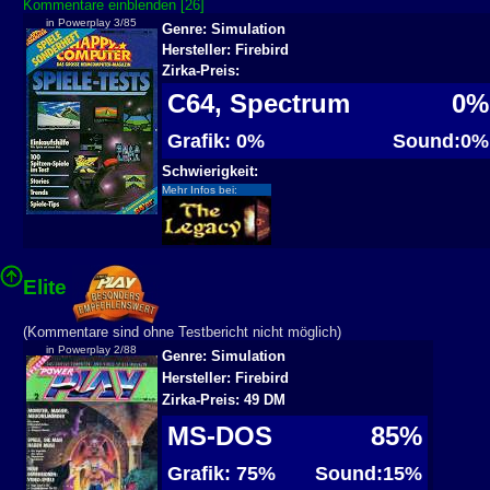
Kommentare einblenden [26]
in Powerplay 3/85
Genre: Simulation
Hersteller: Firebird
Zirka-Preis:
C64, Spectrum
0%
Grafik: 0%
Sound:0%
Schwierigkeit:
Mehr Infos bei:
Elite
(Kommentare sind ohne Testbericht nicht möglich)
in Powerplay 2/88
Genre: Simulation
Hersteller: Firebird
Zirka-Preis: 49 DM
MS-DOS
85%
Grafik: 75%
Sound:15%