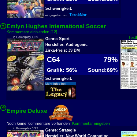
Schwierigkeit:
TerokNor
eingegeben von
Emlyn Hughes International Soccer
Kommentare einblenden [12]
in Powerplay 1/89
Test
Genre: Sport
Hersteller: Audiogenic
Zirka-Preis: 39 DM
C64
79%
Grafik: 56%
Sound:69%
Schwierigkeit:
Mehr Infos bei:
Empire Deluxe
Noch keine Kommentare vorhanden
Kommentar eingeben
in Powerplay 5/93
Genre: Strategie
Hersteller: New World Computing