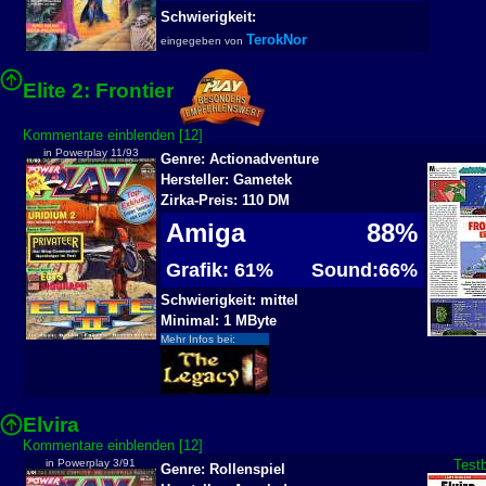
Schwierigkeit:
TerokNor
eingegeben von
Elite 2: Frontier
Kommentare einblenden [12]
in Powerplay 11/93
Genre: Actionadventure
Hersteller: Gametek
Zirka-Preis: 110 DM
Amiga
88%
Grafik: 61%
Sound:66%
Schwierigkeit: mittel
Minimal: 1 MByte
Mehr Infos bei:
Elvira
Kommentare einblenden [12]
in Powerplay 3/91
Testb
Genre: Rollenspiel