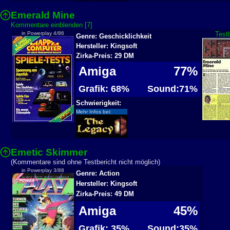
Emerald Mine
Kommentare einblenden [7]
in Powerplay 4/86
Test
Genre: Geschicklichkeit
Hersteller: Kingsoft
Zirka-Preis: 29 DM
Amiga
77%
Grafik: 68%
Sound:71%
Schwierigkeit:
Mehr Infos bei:
Emetic Skimmer
(Kommentare sind ohne Testbericht nicht möglich)
in Powerplay 3/88
Genre: Action
Hersteller: Kingsoft
Zirka-Preis: 49 DM
Amiga
45%
Grafik: 35%
Sound:35%