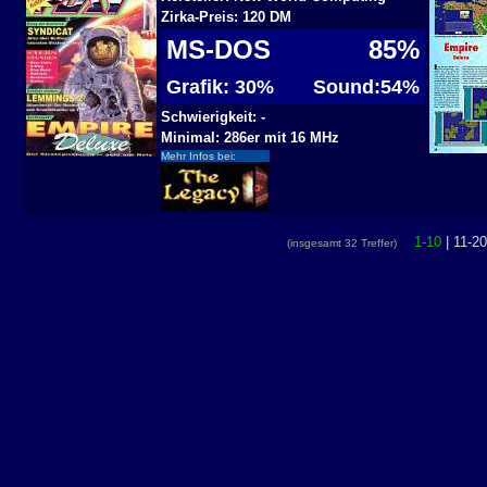
Zirka-Preis: 120 DM
MS-DOS
85%
Grafik: 30%
Sound:54%
Schwierigkeit: -
Minimal: 286er mit 16 MHz
Mehr Infos bei:
1-10
| 11-20
(insgesamt 32 Treffer)