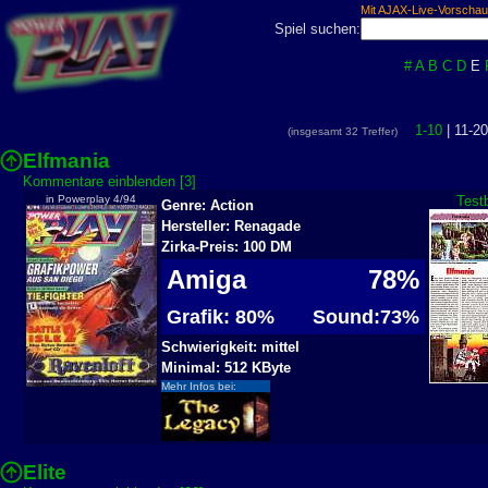
Mit AJAX-Live-Vorschau
Spiel suchen:
#
A
B
C
D
E
1-10
| 11-20
(insgesamt 32 Treffer)
Elfmania
Kommentare einblenden [3]
in Powerplay 4/94
Test
Genre: Action
Hersteller: Renagade
Zirka-Preis: 100 DM
Amiga
78%
Grafik: 80%
Sound:73%
Schwierigkeit: mittel
Minimal: 512 KByte
Mehr Infos bei:
Elite