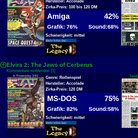
Hersteller: Accolade
Zirka-Preis: 100 bis 120 DM
Amiga
42%
Grafik: 76%
Sound:68%
Schwierigkeit: mittel
Mehr Infos bei:
Elvira 2: The Jaws of Cerberus
Kommentare einblenden [1]
in Powerplay 3/92
Test
Genre: Rollenspiel
Hersteller: Accolade
Zirka-Preis: 120 DM
MS-DOS
75%
Grafik: 82%
Sound:58%
Schwierigkeit: mittel
Mehr Infos bei: