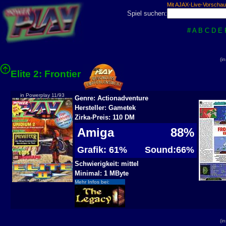
Mit AJAX-Live-Vorschau
Spiel suchen:
#
A
B
C
D
E
(i
Elite 2: Frontier
in Powerplay 11/93
Genre: Actionadventure
Hersteller: Gametek
Zirka-Preis: 110 DM
Amiga
88%
Grafik: 61%
Sound:66%
Schwierigkeit: mittel
Minimal: 1 MByte
Mehr Infos bei:
(i