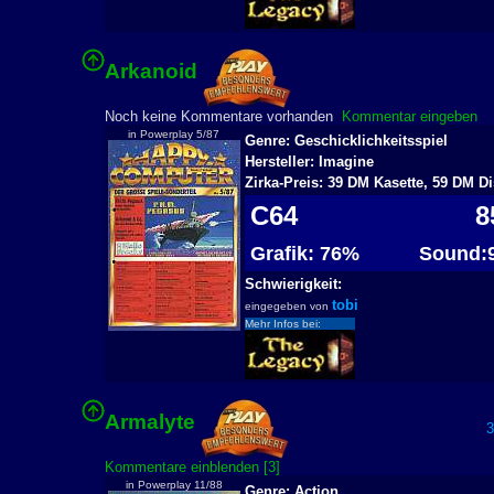
Arkanoid
2
Noch keine Kommentare vorhanden
Kommentar eingeben
in Powerplay 5/87
Genre: Geschicklichkeitsspiel
Hersteller: Imagine
Zirka-Preis: 39 DM Kasette, 59 DM Di
C64
8
Grafik: 76%
Sound:
Schwierigkeit:
tobi
eingegeben von
Mehr Infos bei:
Armalyte
36
Kommentare einblenden [3]
in Powerplay 11/88
Genre: Action