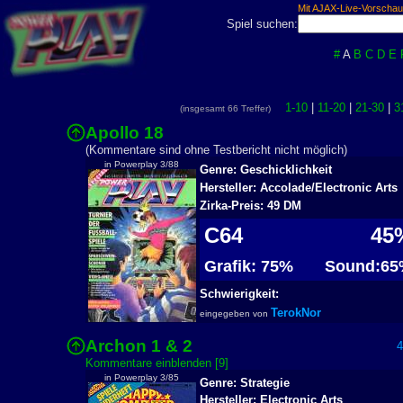
Mit AJAX-Live-Vorschau
Spiel suchen:
#
A
B
C
D
E
1-10
|
11-20
|
21-30
|
3
(insgesamt 66 Treffer)
Apollo 18
2
(Kommentare sind ohne Testbericht nicht möglich)
in Powerplay 3/88
Genre: Geschicklichkeit
Hersteller: Accolade/Electronic Arts
Zirka-Preis: 49 DM
C64
45
Grafik: 75%
Sound:65
Schwierigkeit:
TerokNor
eingegeben von
Archon 1 & 2
45
Kommentare einblenden [9]
in Powerplay 3/85
Genre: Strategie
Hersteller: Electronic Arts