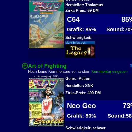
Hersteller: Thalamus
Zirka-Preis: 69 DM
C64
85
Grafik: 85%
Sound:70
Schwierigkeit:
Mehr Infos bei:
Art of Fighting
31
Noch keine Kommentare vorhanden
Kommentar eingeben
in Powerplay 1/93
Genre: Action
Hersteller: SNK
Zirka-Preis: 400 DM
Neo Geo
73
Grafik: 80%
Sound:5
Schwierigkeit: schwer