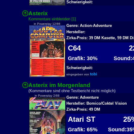
Schwierigkeit:
Asterix
2
Kommentare einblenden [1]
in Powerplay 12/86
Genre: Action-Adventure
Hersteller:
Zirka-Preis: 39 DM Kasette, 59 DM Di
C64
2
Grafik: 30%
Sound:
Schwierigkeit:
tobi
eingegeben von
Asterix im Morgenland
2
(Kommentare sind ohne Testbericht nicht möglich)
in Powerplay 2/88
Genre: Adventure
Hersteller: Bomico/Coktel Vision
Zirka-Preis: 49 DM
Atari ST
25
Grafik: 65%
Sound:35