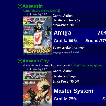
Assassin
2
Kommentare einblenden [2]
in Powerplay 1/93
Genre: Action
Hersteller: Team 17
Zirka-Preis: 90
Amiga
70
Grafik: 69%
Sound:77
Schwierigkeit: schwer
Fränki
eingegeben von
Assault City
2
Noch keine Kommentare vorhanden
Kommentar eingeben
in Powerplay 6/90
Genre: Action
Hersteller: Sega
Zirka-Preis: 90 DM
Master System
Grafik: 75%
So