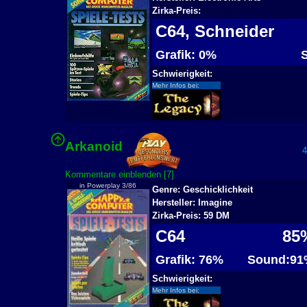
Zirka-Preis:
C64, Schneider
Grafik: 0%
S
Schwierigkeit:
Mehr Infos bei:
Arkanoid
46
Kommentare einblenden [7]
in Powerplay 3/86
Genre: Geschicklichkeit
Hersteller: Imagine
Zirka-Preis: 59 DM
C64
85
Grafik: 76%
Sound:91
Schwierigkeit:
Mehr Infos bei: