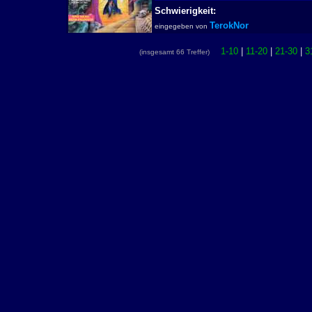
Schwierigkeit:
TerokNor
eingegeben von
1-10
|
11-20
|
21-30
|
3
(insgesamt 66 Treffer)