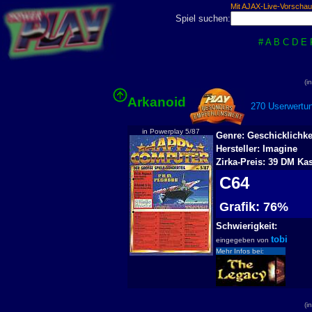
Mit AJAX-Live-Vorschau
Spiel suchen:
#
A
B
C
D
E
(i
Arkanoid
270 Userwertun
in Powerplay 5/87
Genre: Geschicklichke
Hersteller: Imagine
Zirka-Preis: 39 DM Kas
C64
Grafik: 76%
Schwierigkeit:
tobi
eingegeben von
Mehr Infos bei:
(i