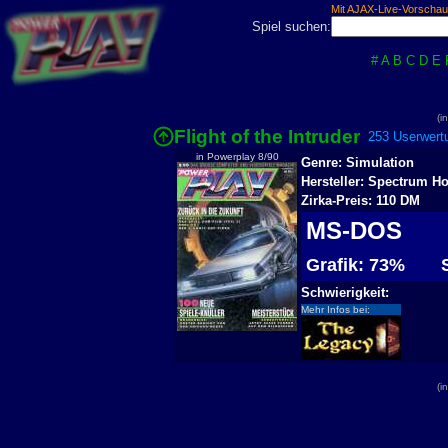
Mit AJAX-Live-Vorschau
Spiel suchen:
#
A
B
C
D
E
(i
Flight of the Intruder
253 Userwertu
in Powerplay 8/90
Genre: Simulation
Hersteller: Spectrum H
Zirka-Preis: 110 DM
MS-DOS
Grafik: 73%
S
Schwierigkeit:
Mehr Infos bei:
(i