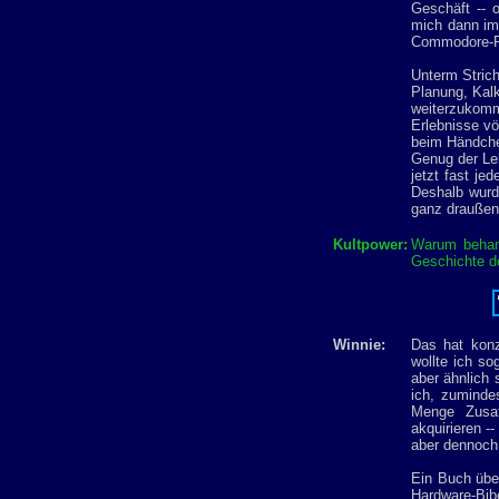
Geschäft -- 
mich dann im 
Commodore-P
Unterm Stric
Planung, Kal
weiterzukomme
Erlebnisse vö
beim Händchen
Genug der Leb
jetzt fast je
Deshalb wurd
ganz draußen
Kultpower:
Warum behand
Geschichte d
Winnie:
Das hat konz
wollte ich s
aber ähnlich 
ich, zuminde
Menge Zusat
akquirieren -
aber dennoch 
Ein Buch über
Hardware-Bib