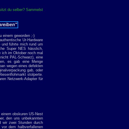
sitzt du selber? Sammelst
hreiben"
zu einem geworden ;-)
 authentische Ur-Hardware
e und führte mich rund um
sche Super NES hässlich,
e ich im Oktober noch mal
nicht PAL-Schwarz), eine
ben, es gab eine Menge
apan wegen eines defekten
ginalverpackung gab, oder
iesenflohmarkt stolperte.
aren Netzwerk-Adapter für
in einem obskuren US-Nest
cher, den uns unbekannten
d wir zwei Stunden durch
t vor dem halbverfallenen