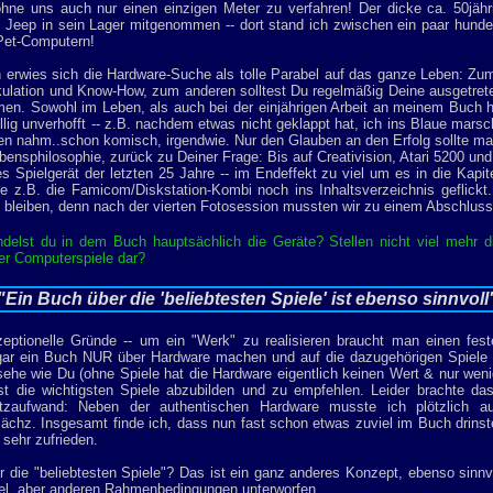
ohne uns auch nur einen einzigen Meter zu verfahren! Der dicke ca. 50jäh
Jeep in sein Lager mitgenommen -- dort stand ich zwischen ein paar hundert
et-Computern!
h erwies sich die Hardware-Suche als tolle Parabel auf das ganze Leben: Zu
kulation und Know-How, zum anderen solltest Du regelmäßig Deine ausgetre
n. Sowohl im Leben, als auch bei der einjährigen Arbeit an meinem Buch hat
llig unverhofft -- z.B. nachdem etwas nicht geklappt hat, ich ins Blaue marsch
 nahm..schon komisch, irgendwie. Nur den Glauben an den Erfolg sollte man
ensphilosophie, zurück zu Deiner Frage: Bis auf Creativision, Atari 5200 u
des Spielgerät der letzten 25 Jahre -- im Endeffekt zu viel um es in die Kap
e z.B. die Famicom/Diskstation-Kombi noch ins Inhaltsverzeichnis geflick
 bleiben, denn nach der vierten Fotosession mussten wir zu einem Abschlu
elst du in dem Buch hauptsächlich die Geräte? Stellen nicht viel mehr di
er Computerspiele dar?
"Ein Buch über die 'beliebtesten Spiele' ist ebenso sinnvoll
eptionelle Gründe -- um ein "Werk" zu realisieren braucht man einen fes
ogar ein Buch NUR über Hardware machen und auf die dazugehörigen Spiele 
sehe wie Du (ohne Spiele hat die Hardware eigentlich keinen Wert & nur weni
st die wichtigsten Spiele abzubilden und zu empfehlen. Leider brachte das
zaufwand: Neben der authentischen Hardware musste ich plötzlich au
- ächz. Insgesamt finde ich, dass nun fast schon etwas zuviel im Buch drins
sehr zufrieden.
 die "beliebtesten Spiele"? Das ist ein ganz anderes Konzept, ebenso sinnv
el, aber anderen Rahmenbedingungen unterworfen.