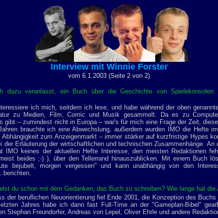
Interview mit Winnie Forster
vom 6.1.2003 (Seite 2 von 2)
h dazu veranlasst, ein Buch über die Geschichte von Spielekonsolen
nteressiere ich mich, seitdem ich lese, und habe während der oben genann
eratur zu Medien, Film, Comic und Musik gesammelt. Da es zu Computer
s gibt -- zumindest nicht in Europa -- war's für mich eine Frage der Zeit, die
n-Jahren brauchte ich eine Abwechslung, außerdem wurden IMO die Hefte im
r Abhängigkeit zum Anzeigenmarkt -- immer stärker auf kurzfristige Hypes k
i der Erläuterung der wirtschaftlichen und technischen Zusammenhänge. An 
at IMO keines der aktuellen Hefte Interesse, den meisten Redaktionen feh
eist beides ;-) ), über den Tellerrand hinauszublicken. Mit einem Buch l
te bejubelt, morgen vergessen" und kann unabhängig von den Interes
..berichten.
ielst du schon mit dem Gedanken, das Buch zu schreiben? Wie lange hat die
s der beruflichen Neuorientierung fiel Ende 2001, die Konzeption des Buchs
tzten Jahres habe ich dann fast Full-Time an der "Gameplan-Bibel" gearb
n Stephan Freundorfer, Andreas von Lepel, Oliver Ehrle und andere Redaktion