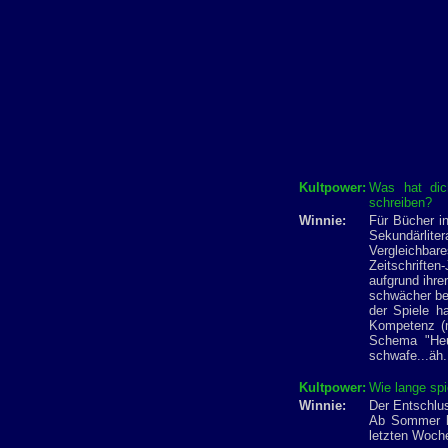
Kultpower:
Was hat dic
schreiben?
Winnie:
Für Bücher i
Sekundärlit
Vergleichbare
Zeitschrifte
aufgrund ihre
schwächer be
der Spiele h
Kompetenz (m
Schema "Heu
schwafe...äh.
Kultpower:
Wie lange sp
Winnie:
Der Entschlus
Ab Sommer le
letzten Woche