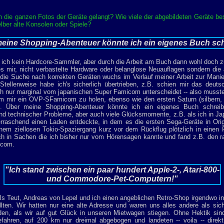
n die ganzen Fotos der Geräte gelangt? Wie viele der abgebildeten Geräte be
elber alte Konsolen oder Spiele?
eine Shopping-Abenteuer könnte ich ein eigenes Buch sc
n ich kein Hardcore-Sammler, aber durch die Arbeit am Buch dann wohl doch 
es mir, nicht verbastelte Hardware oder belanglose Neuauflagen sondern die
- die Suche nach korrekten Geräten wuchs im Verlauf meiner Arbeit zur Mani
Stellenweise habe ich's sicherlich übertrieben, z.B. schien mir das deut
ch nur marginal vom japanischen Super Famicom unterscheidet -- also musst
m mir ein OVP-SFamicom zu holen, ebenso wie den ersten Saturn (silbern, 
 Über meine Shopping-Abenteuer könnte ich ein eigenes Buch schrei
und technischer Probleme, aber auch viele Glücksmomente, z.B. als ich in J
erraschend einen Laden entdeckte, in dem es die ersten Sega-Geräte in Ori
inem ziellosen Tokio-Spaziergang kurz vor dem Rückflug plötzlich in einen R
ich in Sachen die ich bisher nur vom Hörensagen kannte und fand z.B. den r
icom.
"Ich stand zwischen ein paar hundert Apple-2-, Atari-800-
und Commodore-Pet-Computern!"
als Teut, Andreas von Lepel und ich einen angeblichen Retro-Shop irgendwo 
lten. Wir hatten nur eine alte Adresse und waren uns alles andere als si
den, als wir auf gut Glück in unseren Mietwagen stiegen. Ohne Hektik sin
gefahren, auf 200 km nur dreimal abgebogen und landeten -- voila -- direk