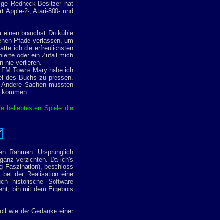
rige Redneck-Besitzer hat
 Apple-2-, Atari-800- und
m einen brauchst Du kühle
tenen Pfade verlassen, um
te ich die erfreulichsten
ierte oder ein Zufall mich
 nie verlieren.
nd FM Towns Mary habe ich
itel des Buchs zu pressen.
t. Andere Sachen mussten
ss kommen.
e beliebtesten Spiele die
"
ten Rahmen. Ursprünglich
ganz verzichten. Da ich's
g Faszination), beschloss
 bei der Realisation eine
ch historische Software
teht, bin mit dem Ergebnis
oll wie der Gedanke einer