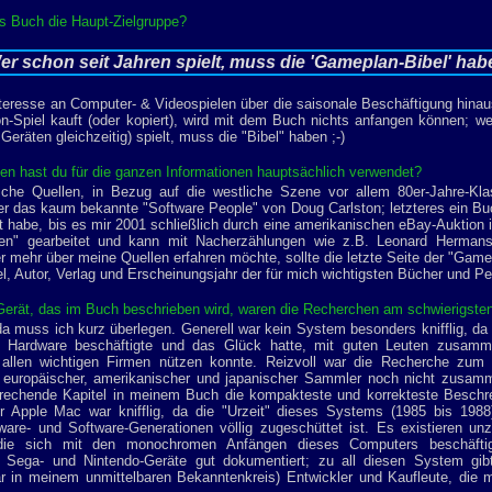
as Buch die Haupt-Zielgruppe?
er schon seit Jahren spielt, muss die 'Gameplan-Bibel' hab
nteresse an Computer- & Videospielen über die saisonale Beschäftigung hina
on-Spiel kauft (oder kopiert), wird mit dem Buch nichts anfangen können; we
Geräten gleichzeitig) spielt, muss die "Bibel" haben ;-)
en hast du für die ganzen Informationen hauptsächlich verwendet?
sche Quellen, in Bezug auf die westliche Szene vor allem 80er-Jahre-Kl
er das kaum bekannte "Software People" von Doug Carlston; letzteres ein B
 habe, bis es mir 2001 schließlich durch eine amerikanischen eBay-Auktion i
len" gearbeitet und kann mit Nacherzählungen wie z.B. Leonard Hermans
 mehr über meine Quellen erfahren möchte, sollte die letzte Seite der "Gamep
el, Autor, Verlag und Erscheinungsjahr der für mich wichtigsten Bücher und Pe
erät, das im Buch beschrieben wird, waren die Recherchen am schwierigste
a muss ich kurz überlegen. Generell war kein System besonders knifflig, da 
 Hardware beschäftigte und das Glück hatte, mit guten Leuten zusamme
allen wichtigen Firmen nützen konnte. Reizvoll war die Recherche zum 
 europäischer, amerikanischer und japanischer Sammler noch nicht zusamme
prechende Kapitel in meinem Buch die kompakteste und korrekteste Beschre
 Apple Mac war knifflig, da die "Urzeit" dieses Systems (1985 bis 198
ware- und Software-Generationen völlig zugeschüttet ist. Es existieren un
ie sich mit den monochromen Anfängen dieses Computers beschäftigt
Sega- und Nintendo-Geräte gut dokumentiert; zu all diesen System gib
ar in meinem unmittelbaren Bekanntenkreis) Entwickler und Kaufleute, die 