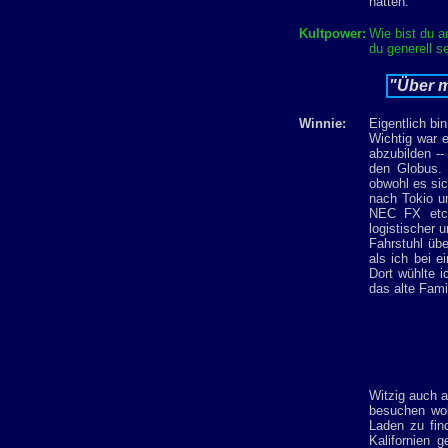
hatten.
Kultpower:
Wie bist du a
du generell s
"Über m
Winnie:
Eigentlich bi
Wichtig war 
abzubilden -
den Globus. 
obwohl es si
nach Tokio u
NEC FX etc.
logistischer 
Fahrstuhl üb
als ich bei e
Dort wühlte 
das alte Fam
Witzig auch 
besuchen wol
Laden zu fin
Kalifornien 