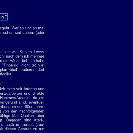
en"
usgeht. Wer ab und an mal
r schon seit Jahren (oder
assiker wie Steven Levys
uch, nach dem ich mehrere
n die Hände fiel. Ich habe
 "Phoenix" nicht so viel
lan-Bibel" studieren; dort
riodika.
n?
ich mich seit Interton und
nzuarbeiten und direkte
Hanimex/Arcadia, da die
ngeführt sind; eventuell
ibung dieses 80er-Jahre-
8) von den nachfolgenden
zählige Mac-Quellen, aber
. Dagegen sind Atari-,
t's auch in Europa (zum
mit diesen Geräten zu tun