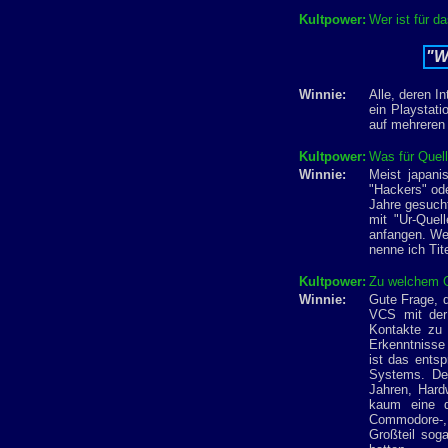
Kultpower:
Wer ist für d
"W
Winnie:
Alle, deren I
ein Playstati
auf mehreren 
Kultpower:
Was für Quell
Winnie:
Meist japani
"Hackers" od
Jahre gesucht
mit "Ur-Quel
anfangen. Wer
nenne ich Tit
Kultpower:
Zu welchem G
Winnie:
Gute Frage, d
VCS mit der
Kontakte zu 
Erkenntnisse
ist das ents
Systems. Der
Jahren, Hard
kaum eine d
Commodore-, 
Großteil sog