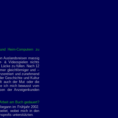
 und Heim-Computern zu
ten Auslandsreisen massig
- & Videospielen nichts
se Lücke zu füllen. Nach 12
mer gleichförmiger und --
onzentriert und zunehmend
der Geschichte und Kultur
lt auch der Mut oder die
öse ich mich bewusst vom
sen der Anzeigenkunden
 Arbeit am Buch gedauert?
 begann im Frühjahr 2002.
eitet, wobei mich in den
sprofis unterstützten.