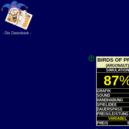
- Die Datenbank -
BIRDS OF P
(ARGONAUT)
SIMULATION
87
GRAFIK
SOUND
HANDHABUNG
SPIELIDEE
DAUERSPASS
PREIS/LEISTUNG
VARIABE
PREIS
9