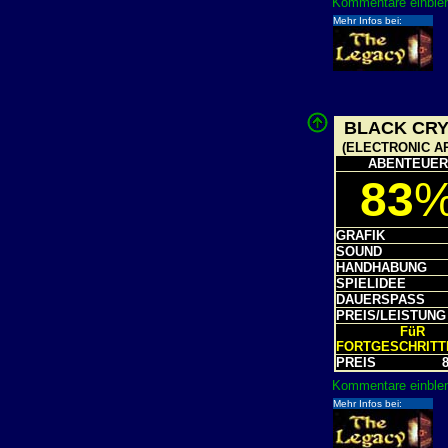
Kommentare einblen
Mehr Infos bei:
BLACK CR
(ELECTRONIC A
ABENTEUER
83
GRAFIK
SOUND
HANDHABUNG
SPIELIDEE
DAUERSPASS
PREIS/LEISTUNG
FüR
FORTGESCHRIT
PREIS
8
Kommentare einblen
Mehr Infos bei: