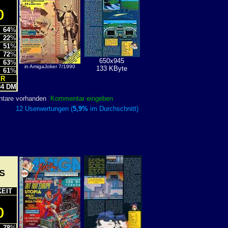
%
64
%
22
%
51
%
72
%
650x945
63
%
in AmigaJoker 7/1990
133 KByte
61
%
ER
4 DM
ntare vorhanden
Kommentar eingeben
12 Userwertungen (
5,9%
im Durchschnitt)
S
EIT
%
78
%