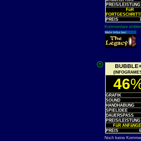
PREIS/LEISTUNG
FüR
FORTGESCHRIT
PREIS
7
Kommentare einblen
Mehr Infos bei:
BUBBLE
(INFOGRAMES
46
GRAFIK
SOUND
HANDHABUNG
SPIELIDEE
DAUERSPASS
PREIS/LEISTUNG
FüR ANFäNG
PREIS
6
Noch keine Komme