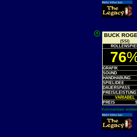
Mehr Infos bei:
BUCK ROG
(SSI)
ROLLENSPIE
76
GRAFIK
SOUND
HANDHABUNG
SPIELIDEE
DAUERSPASS
PREIS/LEISTUNG
VARIABE
PREIS
9
Kommentare einblen
Mehr Infos bei: