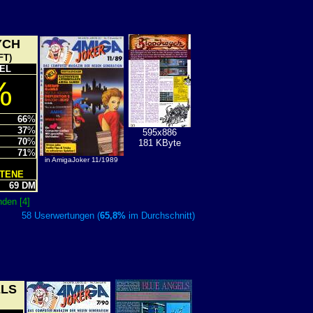
YCH
FT)
EL
%
66
%
37
%
595x886
70
%
181 KByte
71
%
in AmigaJoker 11/1989
TTENE
69 DM
den [4]
58 Userwertungen (
65,8%
im Durchschnitt)
ELS