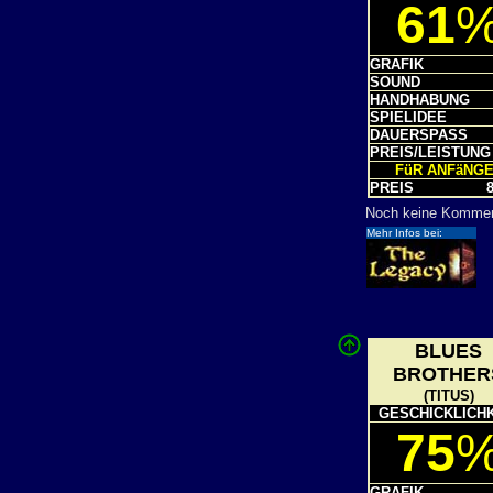
61
GRAFIK
SOUND
HANDHABUNG
SPIELIDEE
DAUERSPASS
PREIS/LEISTUNG
FüR ANFäNG
PREIS
8
Noch keine Komme
Mehr Infos bei:
BLUES
BROTHER
(TITUS)
GESCHICKLICHK
75
GRAFIK