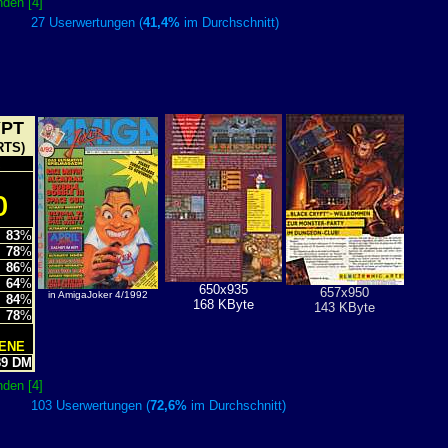
den [4]
27 Userwertungen (
41,4%
im Durchschnitt)
YPT
RTS)
%
83
%
78
%
86
%
64
%
650x935
657x950
in AmigaJoker 4/1992
84
%
168 KByte
143 KByte
78
%
TENE
9 DM
den [4]
103 Userwertungen (
72,6%
im Durchschnitt)