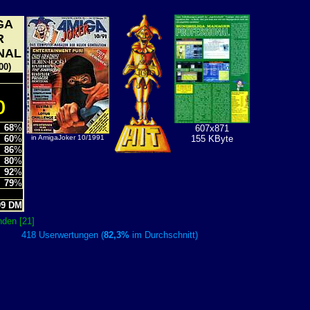
GA
R
NAL
00)
%
68
%
607x871
60
%
in AmigaJoker 10/1991
155 KByte
86
%
80
%
92
%
79
%
L
9 DM
den [21]
418 Userwertungen (
82,3%
im Durchschnitt)