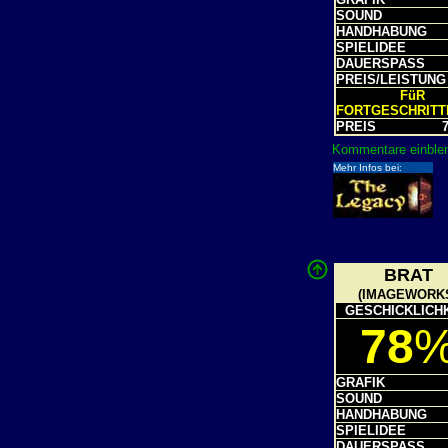
SOUND
HANDHABUNG
SPIELIDEE
DAUERSPASS
PREIS/LEISTUNG
FüR
FORTGESCHRIT
PREIS
7
Kommentare einblen
Mehr Infos bei:
BRAT
(IMAGEWORK
GESCHICKLICH
78
GRAFIK
SOUND
HANDHABUNG
SPIELIDEE
DAUERSPASS