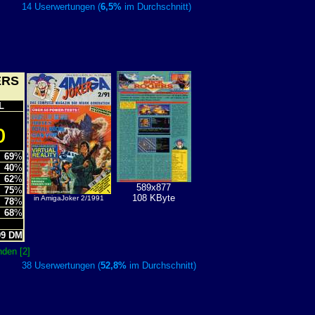
14 Userwertungen (
6,5%
im Durchschnitt)
ERS
L
%
69
%
40
%
62
%
589x877
75
%
108 KByte
in AmigaJoker 2/1991
78
%
68
%
L
9 DM
den [2]
38 Userwertungen (
52,8%
im Durchschnitt)