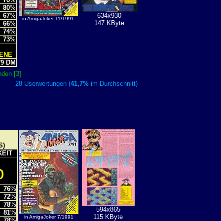
80
%
67
%
634x930
in AmigaJoker 11/1991
147 KByte
66
%
74
%
73
%
TENE
9 DM
den [3]
28 Userwertungen (
41,7%
im Durchschnitt)
S)
KEIT
%
76
%
72
%
78
%
594x865
81
%
115 KByte
in AmigaJoker 7/1991
78
%