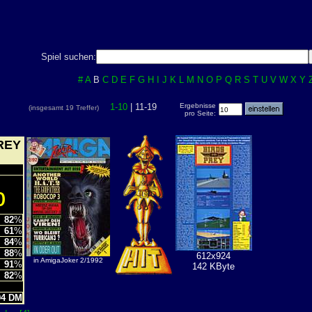
Spiel suchen:
#
A
B
C
D
E
F
G
H
I
J
K
L
M
N
O
P
Q
R
S
T
U
V
W
X
Y
1-10
| 11-19
Ergebnisse
(insgesamt 19 Treffer)
pro Seite:
REY
%
82
%
61
%
84
%
88
%
612x924
in AmigaJoker 2/1992
91
%
142 KByte
82
%
L
4 DM