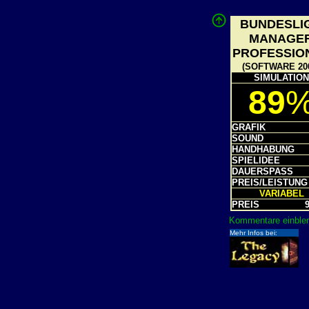
BUNDESLI
MANAGE
PROFESSIO
(SOFTWARE 20
SIMULATION
89
GRAFIK
SOUND
HANDHABUNG
SPIELIDEE
DAUERSPASS
PREIS/LEISTUNG
VARIABE
PREIS
9
Kommentare einblen
Mehr Infos bei: