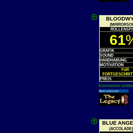
BLOODW
(MIRRORSO
ROLLENSPI
61
GRAFIK
SOUND
HANDHABUNG
MOTIVATION
FüR
FORTGESCHRI
PREIS
Kommentare einblen
Mehr Infos bei:
BLUE ANG
(ACCOLADE)