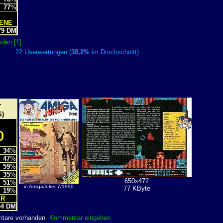
77
%
TENE
9 DM
den [1]
22 Userwertungen (
38,2%
im Durchschnitt)
+
)
%
34
%
47
%
59
%
35
%
650x472
51
%
in AmigaJoker 7/1990
77 KByte
19
%
ER
4 DM
ntare vorhanden
Kommentar eingeben