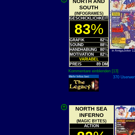
NORTH AND
SOUTH
(INFOGRAMES)
GESCHICKLICHKEIT
83
%
GRAFIK
82
%
SOUND
88
%
HANDHABUNG
80
%
in AmigaJoker 1
MOTIVATION
82
%
VARIABEL
PREIS
89 DM
Kommentare einblenden [13]
Mehr Infos bei:
370 Userwert
NORTH SEA
INFERNO
(MAGIC BYTES)
ACTION