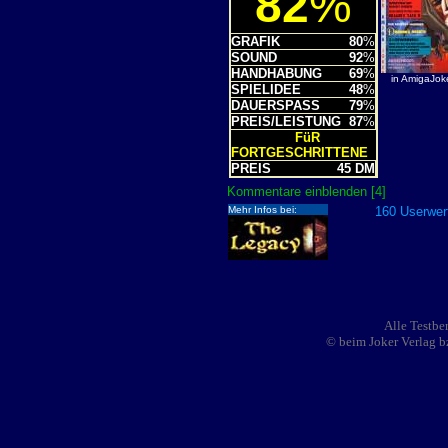
82
%
GRAFIK
80
%
SOUND
92
%
HANDHABUNG
69
%
in AmigaJok
SPIELIDEE
48
%
DAUERSPASS
79
%
PREIS/LEISTUNG
87
%
FüR
FORTGESCHRITTENE
PREIS
45 DM
Kommentare einblenden [4]
Mehr Infos bei:
160 Userwert
Alle Testbe
© beim Joker Verlag b