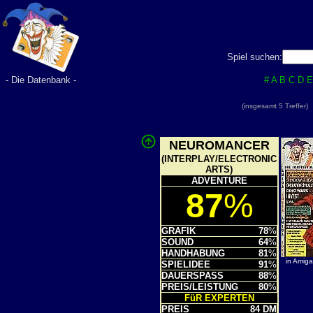
Spiel suchen:
- Die Datenbank -
#
A
B
C
D
E
(insgesamt 5 Treffer
NEUROMANCER
(INTERPLAY/ELECTRONIC
ARTS)
ADVENTURE
87
%
GRAFIK
78
%
SOUND
64
%
HANDHABUNG
81
%
in Amig
SPIELIDEE
91
%
DAUERSPASS
88
%
PREIS/LEISTUNG
80
%
FüR EXPERTEN
PREIS
84 DM