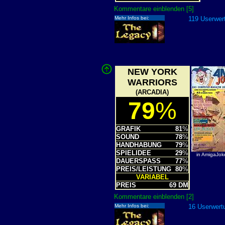
Kommentare einblenden [5]
Mehr Infos bei:
119 Userwert
NEW YORK
WARRIORS
(ARCADIA)
79
%
GRAFIK
81
%
SOUND
78
%
HANDHABUNG
79
%
SPIELIDEE
29
%
in AmigaJok
DAUERSPASS
77
%
PREIS/LEISTUNG
80
%
VARIABEL
PREIS
69 DM
Kommentare einblenden [2]
Mehr Infos bei:
16 Userwertu