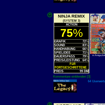
NINJA REMIX
(SYSTEM 3)
ACTION
75
%
GRAFIK
72
%
SOUND
83
%
HANDHABUNG
66
%
SPIELIDEE
71
%
in AmigaJo
DAUERSPASS
79
%
PREIS/LEISTUNG
64
%
FüR
FORTGESCHRITTENE
PREIS
99 DM
Kommentare einblenden [3]
Mehr Infos bei:
64 Userwertu