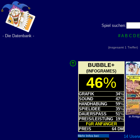
Spiel suchen:
- Die Datenbank -
#
A
B
C
D
E
(insgesamt 1 Treffer
BUBBLE+
(INFOGRAMES)
46
%
GRAFIK
34
%
SOUND
47
%
HANDHABUNG
59
%
SPIELIDEE
35
%
DAUERSPASS
51
%
in Amig
PREIS/LEISTUNG
19
%
FüR ANFäNGER
PREIS
64 DM
Mehr Infos bei:
14 Userwe