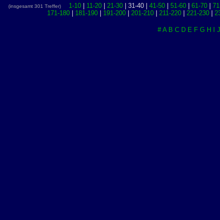
1-10
|
11-20
|
21-30
| 31-40 |
41-50
|
51-60
|
61-70
|
71
(insgesamt 301 Treffer)
171-180
|
181-190
|
191-200
|
201-210
|
211-220
|
221-230
|
2
#
A
B
C
D
E
F
G
H
I