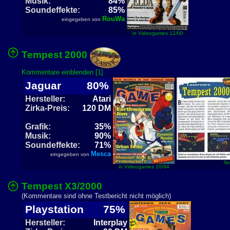
Musik:
84%
Soundeffekte:
85%
RouWa
eingegeben von
in Videogames 12/00
Tempest 2000
Kommentare einblenden [1]
Jaguar
80%
Hersteller:
Atari
Zirka-Preis:
120 DM
Grafik:
35%
Musik:
90%
Soundeffekte:
71%
Mesca
eingegeben von
Te
in Videogames 10/94
Tempest X3/2000
(Kommentare sind ohne Testbericht nicht möglich)
Playstation
75%
Hersteller:
Interplay