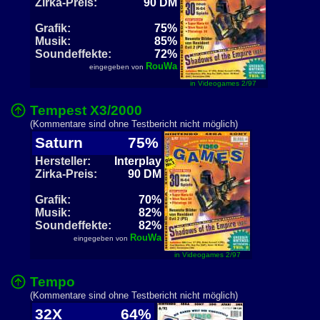
Zirka-Preis:
90 DM
Grafik:
75%
Musik:
85%
Soundeffekte:
72%
RouWa
eingegeben von
in Videogames 2/97
Tempest X3/2000
(Kommentare sind ohne Testbericht nicht möglich)
Saturn
75%
Hersteller:
Interplay
Zirka-Preis:
90 DM
Grafik:
70%
Musik:
82%
Soundeffekte:
82%
RouWa
eingegeben von
in Videogames 2/97
Tempo
(Kommentare sind ohne Testbericht nicht möglich)
32X
64%