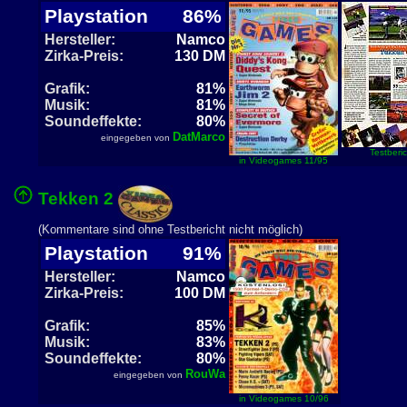
Playstation
86%
Hersteller:
Namco
Zirka-Preis:
130 DM
Grafik:
81%
Musik:
81%
Soundeffekte:
80%
DatMarco
eingegeben von
Testberic
in Videogames 11/95
Tekken 2
(Kommentare sind ohne Testbericht nicht möglich)
Playstation
91%
Hersteller:
Namco
Zirka-Preis:
100 DM
Grafik:
85%
Musik:
83%
Soundeffekte:
80%
RouWa
eingegeben von
in Videogames 10/96