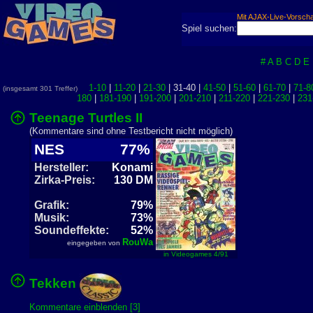
Mit AJAX-Live-Vorsch
Spiel suchen:
#
A
B
C
D
E
1-10
|
11-20
|
21-30
| 31-40 |
41-50
|
51-60
|
61-70
|
71-8
(insgesamt 301 Treffer)
180
|
181-190
|
191-200
|
201-210
|
211-220
|
221-230
|
231
Teenage Turtles II
(Kommentare sind ohne Testbericht nicht möglich)
NES
77%
Hersteller:
Konami
Zirka-Preis:
130 DM
Grafik:
79%
Musik:
73%
Soundeffekte:
52%
RouWa
eingegeben von
in Videogames 4/91
Tekken
Kommentare einblenden [3]