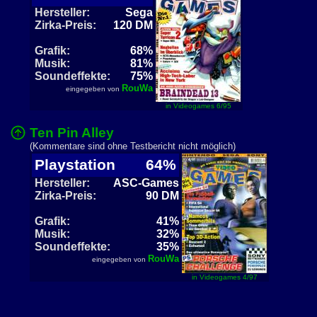
Hersteller:
Sega
Zirka-Preis:
120 DM
Grafik:
68%
Musik:
81%
Soundeffekte:
75%
RouWa
eingegeben von
in Videogames 6/95
Ten Pin Alley
(Kommentare sind ohne Testbericht nicht möglich)
Playstation
64%
Hersteller:
ASC-Games
Zirka-Preis:
90 DM
Grafik:
41%
Musik:
32%
Soundeffekte:
35%
RouWa
eingegeben von
in Videogames 4/97