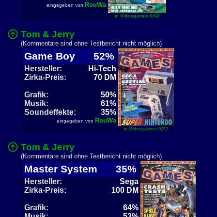
RouWa
eingegeben von
in Videogames 6/92
Tom & Jerry
(Kommentare sind ohne Testbericht nicht möglich)
Game Boy
52%
Hersteller:
Hi-Tech
Zirka-Preis:
70 DM
Grafik:
50%
Musik:
61%
Soundeffekte:
35%
RouWa
eingegeben von
in Videogames 9/92
Tom & Jerry
(Kommentare sind ohne Testbericht nicht möglich)
Master System
35%
Hersteller:
Sega
Zirka-Preis:
100 DM
Grafik:
64%
Musik:
53%