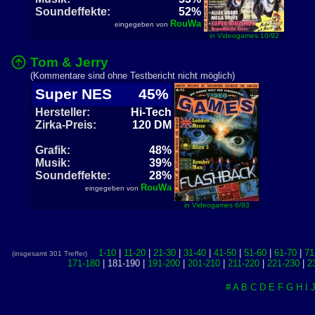
Soundeffekte:
52%
RouWa
eingegeben von
in Videogames 10/92
Tom & Jerry
(Kommentare sind ohne Testbericht nicht möglich)
Super NES
45%
Hersteller:
Hi-Tech
Zirka-Preis:
120 DM
Grafik:
48%
Musik:
39%
Soundeffekte:
28%
RouWa
eingegeben von
in Videogames 6/93
1-10
|
11-20
|
21-30
|
31-40
|
41-50
|
51-60
|
61-70
|
71
(insgesamt 301 Treffer)
171-180
| 181-190 |
191-200
|
201-210
|
211-220
|
221-230
|
2
#
A
B
C
D
E
F
G
H
I