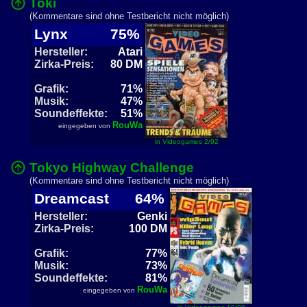
Toki
(Kommentare sind ohne Testbericht nicht möglich)
Lynx
75%
Hersteller:
Atari
Zirka-Preis:
80 DM
Grafik:
71%
Musik:
47%
Soundeffekte:
51%
RouWa
eingegeben von
in Videogames 2/92
Tokyo Highway Challenge
(Kommentare sind ohne Testbericht nicht möglich)
Dreamcast
64%
Hersteller:
Genki
Zirka-Preis:
100 DM
Grafik:
77%
Musik:
73%
Soundeffekte:
81%
RouWa
eingegeben von