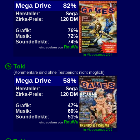
Mega Drive
82%
Hersteller:
Sega
Zirka-Preis:
120 DM
Grafik:
76%
Musik:
72%
Soundeffekte:
74%
RouWa
eingegeben von
in Videogames 2/94
Toki
(Kommentare sind ohne Testbericht nicht möglich)
Mega Drive
58%
Hersteller:
Sega
Zirka-Preis:
120 DM
Grafik:
47%
Musik:
69%
Soundeffekte:
51%
RouWa
eingegeben von
in Videogames 2/92