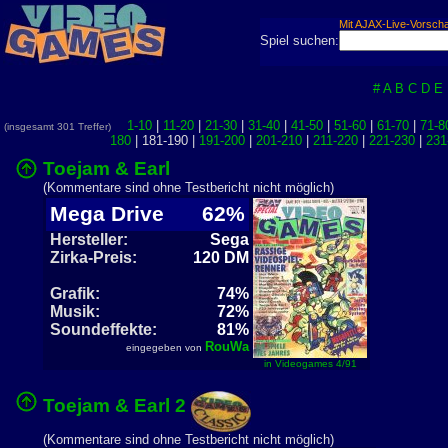
Mit AJAX-Live-Vorsch
Spiel suchen:
#
A
B
C
D
E
1-10
|
11-20
|
21-30
|
31-40
|
41-50
|
51-60
|
61-70
|
71-8
(insgesamt 301 Treffer)
180
| 181-190 |
191-200
|
201-210
|
211-220
|
221-230
|
231
Toejam & Earl
(Kommentare sind ohne Testbericht nicht möglich)
Mega Drive
62%
Hersteller:
Sega
Zirka-Preis:
120 DM
Grafik:
74%
Musik:
72%
Soundeffekte:
81%
RouWa
eingegeben von
in Videogames 4/91
Toejam & Earl 2
(Kommentare sind ohne Testbericht nicht möglich)