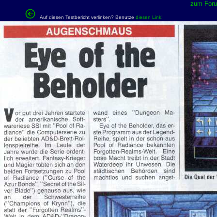
zum Forum
Auf diesen Testbericht verlinken? Benutze
diesen Link
!