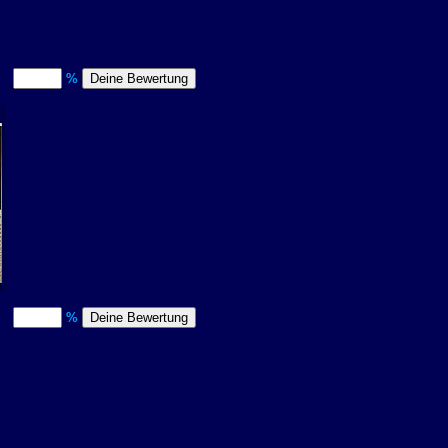
t)
%
t)
%