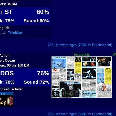
reis: 34 DM
ri ST
60%
ik: 75%
Sound:60%
igkeit:
TerokNor
en von
268 Userwertungen (
7,6%
im Durchschnit
Testbericht
W
Action
ler: Ocean
reis: 90 bis 100 DM
-DOS
76%
ik: 78%
Sound:72%
igkeit: schwer
 bei:
253 Userwertungen (
3,2%
im Durchschnit