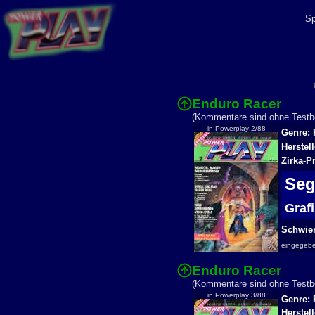
Sp
Enduro Racer
(Kommentare sind ohne Testbe
in Powerplay 2/88
Genre: 
Herstel
Zirka-P
Seg
Graf
Schwier
eingegeb
Enduro Racer
(Kommentare sind ohne Testbe
in Powerplay 3/88
Genre: 
Herstell