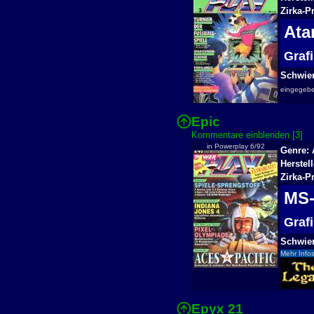
Zirka-P
Ata
Graf
Schwier
eingegeb
Epic
Kommentare einblenden [3]
in Powerplay 6/92
Genre: 
Herstel
Zirka-P
MS
Graf
Schwier
Mehr Infos
Epyx 21