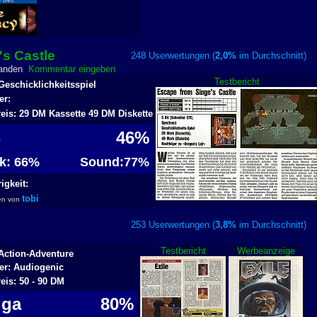
's Castle
248 Userwertungen (
2,0%
im Durchschnit
handen
Kommentar eingeben
Testbericht
Geschicklichkeitsspiel
er:
reis: 29 DM Kassette 49 DM Diskette
4
46%
ik: 66%
Sound:77%
igkeit:
tobi
en von
253 Userwertungen (
3,8%
im Durchschnit
Testbericht
Werbeanzeige
Action-Adventure
ler: Audiogenic
reis: 50 - 90 DM
iga
80%