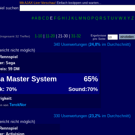
Mit AJAX-Live-Vorschau!
Einfach lostippen und warten...
iel suchen:
#
A
B
C
D
E
F
G
H
I
J
K
L
M
N
O
P
Q
R
S
T
U
V
W
X
Y
Z
1-10
|
11-20
| 21-30 |
31-32
Ergebnisse
(insgesamt 32 Treffer)
pro Seite:
340 Userwertungen (
24,8%
im Durchschnit
richt nicht möglich)
Rennspiel
ler: Sega
reis: 59 DM
a Master System
65%
ik: 70%
Sound:70%
igkeit:
TerokNor
en von
330 Userwertungen (
23,2%
im Durchschnit
richt nicht möglich)
Rennspiel
er: Activision