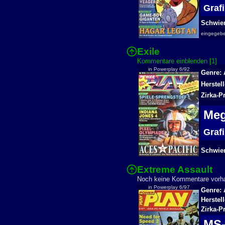
Graf
Schwier
eingegeb
Exile
Kommentare einblenden [1]
in Powerplay 6/92
Genre: 
Herstel
Zirka-P
Meg
Graf
Schwieri
Extreme Assault
Noch keine Kommentare vor
in Powerplay 6/97
Genre: 
Herstell
Zirka-P
MS