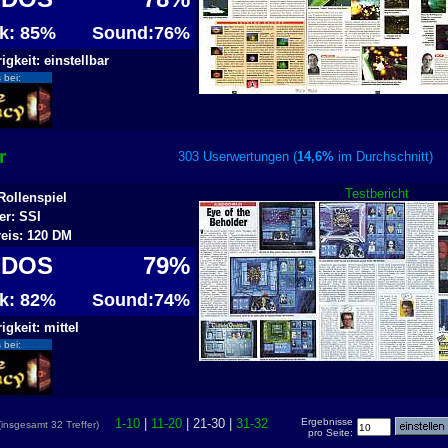
ik: 85%
Sound:76%
igkeit: einstellbar
 bei:
r
303 Userwertungen (
14,6%
im Durchschnit
Testbericht
Rollenspiel
er: SSI
reis: 120 DM
-DOS
79%
ik: 82%
Sound:74%
igkeit: mittel
 bei:
1-10
|
11-20
| 21-30 |
31-32
Ergebnisse
(insgesamt 32 Treffer)
pro Seite: