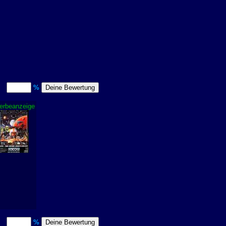
t)
%
erbeanzeige
t)
%