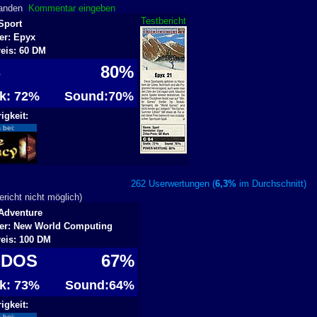
handen
Kommentar eingeben
Testbericht
Sport
ler: Epyx
reis: 60 DM
4
80%
ik: 72%
Sound:70%
igkeit:
 bei:
262 Userwertungen (
6,3%
im Durchschnit
richt nicht möglich)
Adventure
ler: New World Computing
reis: 100 DM
-DOS
67%
ik: 73%
Sound:64%
igkeit:
 bei: