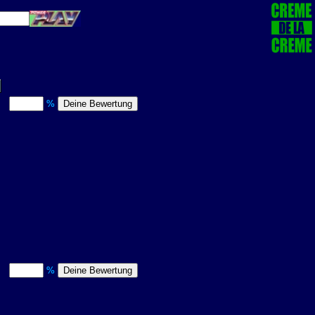
t)
%
t)
%