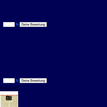
t)
%
t)
%