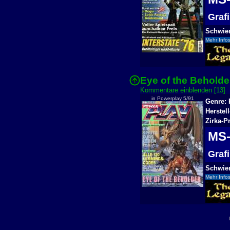
Graf
Schwier
Mehr Infos
Eye of the Beholde
Kommentare einblenden [13]
in Powerplay 5/91
Genre: 
Herstell
Zirka-P
MS
Graf
Schwier
Mehr Infos