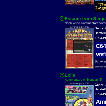
Escape from Singe
Noch keine Kommentare vor
in Powerplay 4/87
Genre: 
Herstell
Zirka-P
C6
Graf
Schwier
eingegeb
Exile
Kommentare einblenden [1]
in Powerplay 7/91
Genre: 
Herstel
Zirka-P
Am