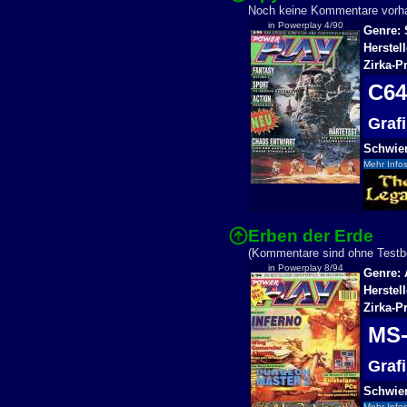
Noch keine Kommentare vor
in Powerplay 4/90
Genre: 
Herstel
Zirka-P
C6
Graf
Schwier
Mehr Infos
Erben der Erde
(Kommentare sind ohne Testbe
in Powerplay 8/94
Genre: 
Herstel
Zirka-P
MS
Graf
Schwier
Mehr Infos