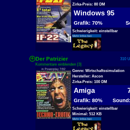
Zirka-Preis: 80 DM
Windows 95
Grafik: 70%
So
Schwierigkeit: einstellbar
Mehr Infos bei:
Der Patrizier
310 Us
Kommentare einblenden [3]
in Powerplay 7/92
Genre: Wirtschaftssimulation
Hersteller: Ascon
Zirka-Preis: 100 DM
Amiga
7
Grafik: 80%
Sound:
Schwierigkeit: einstellbar
Minimal: 512 KB
Mehr Infos bei: