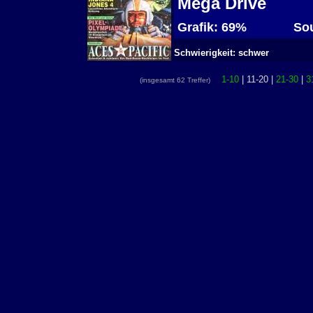
Mega Drive
Grafik: 69%
Sou
Schwierigkeit: schwer
1-10
| 11-20 |
21-30
|
3
(insgesamt 62 Treffer)