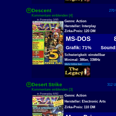
Descent
270 U
Kommentare einblenden [4]
in Powerplay 3/95
Genre: Action
Hersteller: Interplay
Zirka-Preis: 120 DM
MS-DOS
8
Grafik: 71%
Sound
Schwierigkeit: einstellbar
Minimal: 386er, 33MHz
Mehr Infos bei:
Desert Strike
312 Us
Kommentare einblenden [3]
in Powerplay 6/92
Genre: Action
Hersteller: Electronic Arts
Zirka-Preis: 110 DM