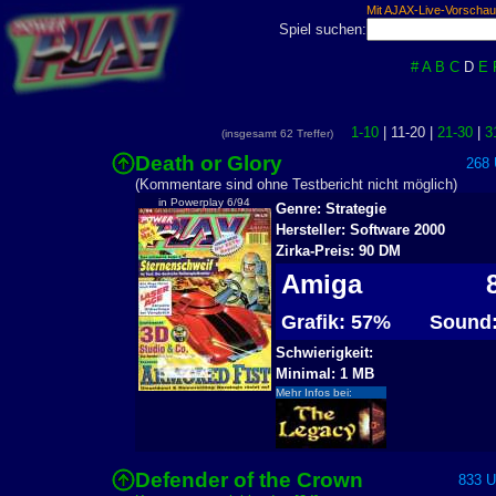
Mit AJAX-Live-Vorschau
Spiel suchen:
#
A
B
C
D
E
1-10
| 11-20 |
21-30
|
3
(insgesamt 62 Treffer)
Death or Glory
268 U
(Kommentare sind ohne Testbericht nicht möglich)
in Powerplay 6/94
Genre: Strategie
Hersteller: Software 2000
Zirka-Preis: 90 DM
Amiga
8
Grafik: 57%
Sound:
Schwierigkeit:
Minimal: 1 MB
Mehr Infos bei:
Defender of the Crown
833 Us