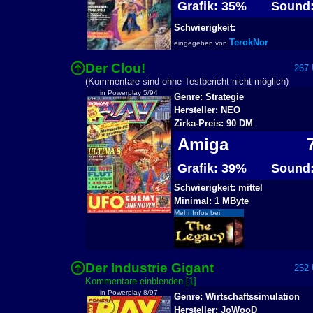
Grafik: 35%
Sound:
Schwierigkeit:
TerokNor
eingegeben von
Der Clou!
267 U
(Kommentare sind ohne Testbericht nicht möglich)
in Powerplay 5/94
Genre: Strategie
Hersteller: NEO
Zirka-Preis: 90 DM
Amiga
7
Grafik: 39%
Sound:
Schwierigkeit: mittel
Minimal: 1 MByte
Mehr Infos bei:
Der Industrie Gigant
252 U
Kommentare einblenden [1]
in Powerplay 8/97
Genre: Wirtschaftssimulation
Hersteller: JoWooD