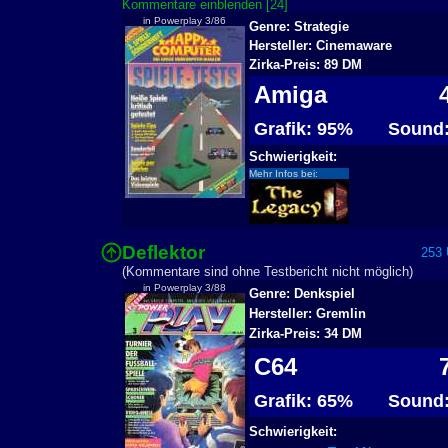
Kommentare einblenden [24]
in Powerplay 3/86
Genre: Strategie
Hersteller: Cinemaware
Zirka-Preis: 89 DM
Amiga
4
Grafik: 95%
Sound:
Schwierigkeit:
Mehr Infos bei:
Deflektor
253 U
(Kommentare sind ohne Testbericht nicht möglich)
in Powerplay 3/88
Genre: Denkspiel
Hersteller: Gremlin
Zirka-Preis: 34 DM
C64
7
Grafik: 65%
Sound:
Schwierigkeit: