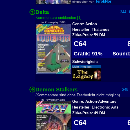
TerokNor
eingegeben von
Delta
344 Us
Kommentare einblenden [1]
in Powerplay 3/86
Genre: Action
Hersteller: Thalamus
Zirka-Preis: 59 DM
C64
8
Grafik: 91%
Sound:
Schwierigkeit:
Mehr Infos bei:
Demon Stalkers
249 U
(Kommentare sind ohne Testbericht nicht möglich)
in Powerplay 2/88
Genre: Action-Adventure
Hersteller: Electronic Arts
Zirka-Preis: 49 DM
C64
6