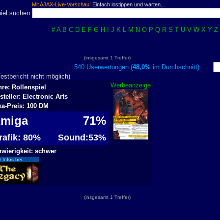
Mit AJAX-Live-Vorschau!
Einfach lostippen und warten...
iel suchen:
#
A
B
C
D
E
F
G
H
I
J
K
L
M
N
O
P
Q
R
S
T
U
V
W
X
Y
Z
(insgesamt 1 Treffer)
540 Userwertungen (
48,0%
im Durchschnitt)
stbericht nicht möglich)
Werbeanzeige
re: Rollenspiel
steller: Electronic Arts
ka-Preis: 100 DM
Amiga
71%
rafik: 80%
Sound:53%
wierigkeit: schwer
 Infos bei:
(insgesamt 1 Treffer)