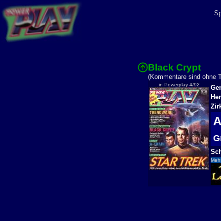
Sp
Black Crypt
(Kommentare sind ohne Te
in Powerplay 4/92
Gen
Her
Zir
G
Sch
Mehr