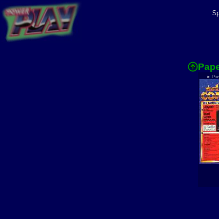
Sp
Pap
in Po