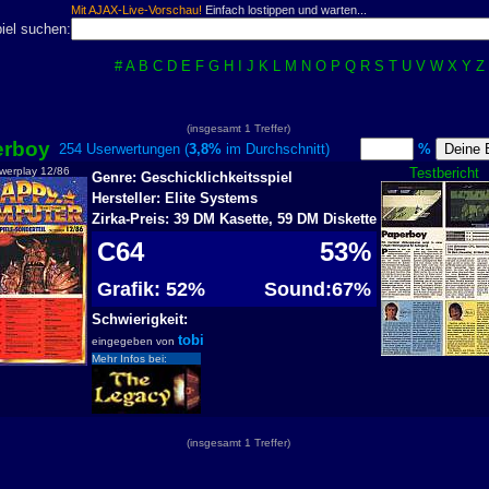
Mit AJAX-Live-Vorschau!
Einfach lostippen und warten...
iel suchen:
#
A
B
C
D
E
F
G
H
I
J
K
L
M
N
O
P
Q
R
S
T
U
V
W
X
Y
Z
(insgesamt 1 Treffer)
erboy
254 Userwertungen (
3,8%
im Durchschnitt)
%
werplay 12/86
Testbericht
Genre: Geschicklichkeitsspiel
Hersteller: Elite Systems
Zirka-Preis: 39 DM Kasette, 59 DM Diskette
C64
53%
Grafik: 52%
Sound:67%
Schwierigkeit:
tobi
eingegeben von
Mehr Infos bei:
(insgesamt 1 Treffer)