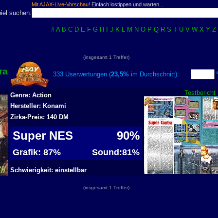
Mit AJAX-Live-Vorschau!
Einfach lostippen und warten...
iel suchen:
#
A
B
C
D
E
F
G
H
I
J
K
L
M
N
O
P
Q
R
S
T
U
V
W
X
Y
Z
(insgesamt 1 Treffer)
ra
333 Userwertungen (
23,5%
im Durchschnitt)
Testbericht
Genre: Action
Hersteller: Konami
Zirka-Preis: 140 DM
Super NES
90%
Grafik: 87%
Sound:81%
Schwierigkeit: einstellbar
(insgesamt 1 Treffer)