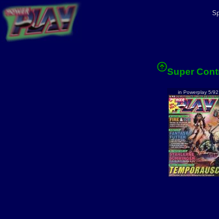
Sp
Super Cont
in Powerplay 5/92