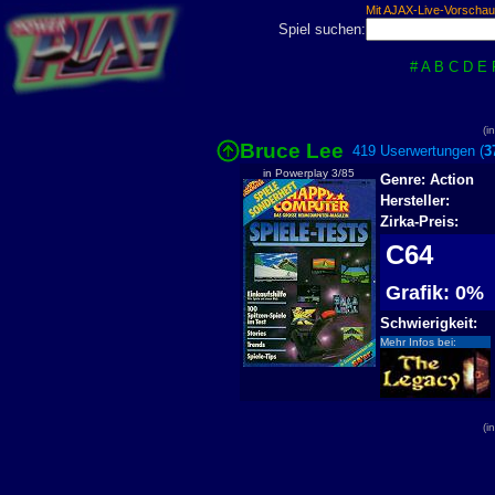
Mit AJAX-Live-Vorschau
Spiel suchen:
#
A
B
C
D
E
(i
Bruce Lee
419 Userwertungen (
3
in Powerplay 3/85
Genre: Action
Hersteller:
Zirka-Preis:
C64
Grafik: 0%
Schwierigkeit:
Mehr Infos bei:
(i