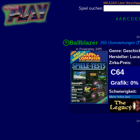
Mit AJAX-Live-Vorschau
Spiel suchen:
#
A
B
C
D
E
(i
Ballblazer
265 Userwertungen (
7
in Powerplay 3/85
Genre: Geschick
Hersteller: Luca
Zirka-Preis:
C64
Grafik: 0
Schwierigkeit:
Mehr Infos bei:
(i